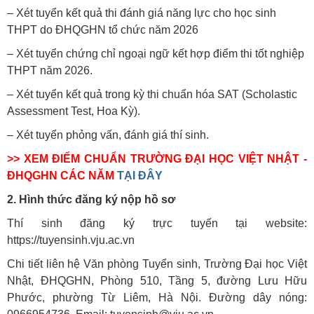
– Xét tuyển kết quả thi đánh giá năng lực cho học sinh
THPT do ĐHQGHN tổ chức năm 2026
– Xét tuyển chứng chỉ ngoại ngữ kết hợp điểm thi tốt nghiệp
THPT năm 2026.
– Xét tuyển kết quả trong kỳ thi chuẩn hóa SAT (Scholastic
Assessment Test, Hoa Kỳ).
– Xét tuyển phỏng vấn, đánh giá thí sinh.
>> XEM ĐIỂM CHUẨN TRƯỜNG ĐẠI HỌC VIỆT NHẬT -
ĐHQGHN CÁC NĂM
TẠI ĐÂY
2. Hình thức đăng ký nộp hồ sơ
Thí sinh đăng ký trực tuyến tại website:
https://tuyensinh.vju.ac.vn
Chi tiết liên hệ Văn phòng Tuyển sinh, Trường Đại học Việt
Nhật, ĐHQGHN, Phòng 510, Tầng 5, đường Lưu Hữu
Phước, phường Từ Liêm, Hà Nội. Đường dây nóng: