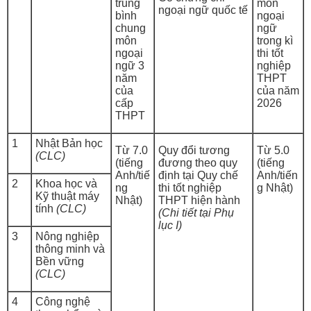
trung
môn
ngoại ngữ quốc tế
bình
ngoại
chung
ngữ
môn
trong kì
ngoại
thi tốt
ngữ 3
nghiệp
năm
THPT
của
của năm
cấp
2026
THPT
1
Nhật Bản học
Từ 7.0
Quy đổi tương
Từ 5.0
(CLC)
(tiếng
đương theo quy
(tiếng
Anh/tiế
định tại Quy chế
Anh/tiến
2
Khoa học và
ng
thi tốt nghiệp
g Nhật)
Kỹ thuật máy
Nhật)
THPT hiện hành
tính
(CLC)
(Chi tiết tại Phụ
lục I)
3
Nông nghiệp
thông minh và
Bền vững
(CLC)
4
Công nghệ