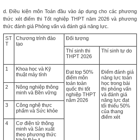
d. Điều kiện môn Toán đầu vào áp dụng cho các phương
thức xét điểm thi Tốt nghiệp THPT năm 2026 và phương
thức đánh giá Phỏng vấn và đánh giá năng lực.
ST
Chương trình đào
Đối tượng
T
tạo
Thí sinh thi
Thí sinh tự do
THPT 2026
1
Khoa học và Kỹ
Đạt top 50%
Điểm đánh giá
thuật máy tính
điểm môn
năng lực toán
toán toàn
học trong bài
2
Nông nghiệp thông
quốc thi tốt
thi phỏng vấn
minh và Bền vững
nghiệp THPT
và đánh giá
năm 2026
năng lực đạt
3
Công nghệ thực
tối thiểu 50%
phẩm và Sức khỏe
của thang
điểm xét
4
Cơ điện tử thông
minh và Sản xuất
theo phương thức