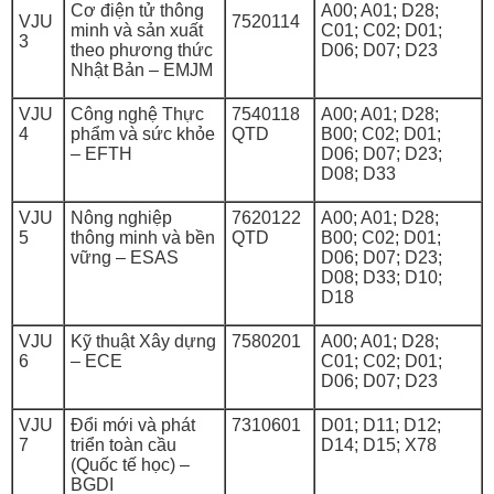
Cơ điện tử thông
A00; A01; D28;
VJU
7520114
minh và sản xuất
C01; C02; D01;
3
theo phương thức
D06; D07; D23
Nhật Bản – EMJM
VJU
Công nghệ Thực
7540118
A00; A01; D28;
4
phẩm và sức khỏe
QTD
B00; C02; D01;
– EFTH
D06; D07; D23;
D08; D33
VJU
Nông nghiệp
7620122
A00; A01; D28;
5
thông minh và bền
QTD
B00; C02; D01;
vững – ESAS
D06; D07; D23;
D08; D33; D10;
D18
VJU
Kỹ thuật Xây dựng
7580201
A00; A01; D28;
6
– ECE
C01; C02; D01;
D06; D07; D23
VJU
Đổi mới và phát
7310601
D01; D11; D12;
7
triển toàn cầu
D14; D15; X78
(Quốc tế học) –
BGDI