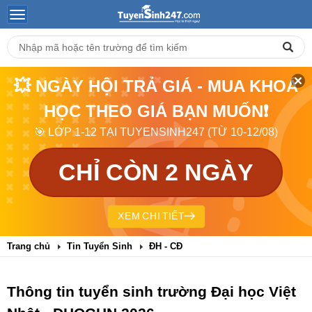
💥 NGÀY HỘI TRẢ GIÁ - MUA KHOÁ
HỌC THEO GIÁ BẠN MUỐN❗
🎯 LỚP 1-12 TẠI TUYENSINH247 (TỪ 10-12/08)
CHỈ CÒN 2 NGÀY
XEM CHI TIẾT
Trang chủ
Tin Tuyển Sinh
ĐH - CĐ
Thông tin tuyển sinh trường Đại học Việt