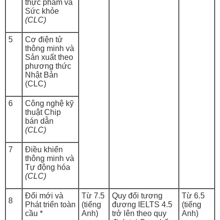
thực phẩm và
Sức khỏe
(CLC)
5
Cơ điện tử
thông minh và
Sản xuất theo
phương thức
Nhật Bản
(CLC)
6
Công nghệ kỹ
thuật Chip
bán dẫn
(CLC)
7
Điều khiển
thông minh và
Tự động hóa
(CLC)
Đổi mới và
Từ 7.5
Quy đổi tương
Từ 6.5
8
Phát triển toàn
(tiếng
đương IELTS 4.5
(tiếng
cầu *
Anh)
trở lên theo quy
Anh)