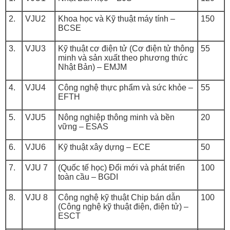
2.
VJU2
Khoa học và Kỹ thuật máy tính –
150
BCSE
3.
VJU3
Kỹ thuật cơ điện tử (Cơ điện tử thông
55
minh và sản xuất theo phương thức
Nhật Bản) – EMJM
4.
VJU4
Công nghệ thực phẩm và sức khỏe –
55
EFTH
5.
VJU5
Nông nghiệp thông minh và bền
20
vững – ESAS
6.
VJU6
Kỹ thuật xây dựng – ECE
50
7.
VJU 7
(Quốc tế học) Đổi mới và phát triển
100
toàn cầu – BGDI
8.
VJU 8
Công nghệ kỹ thuật Chip bán dẫn
100
(Công nghệ kỹ thuật điện, điện tử) –
ESCT