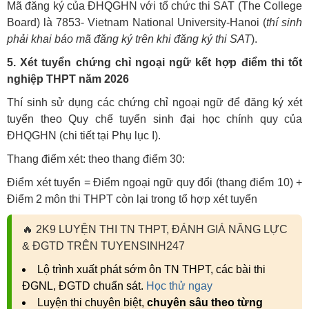
Mã đăng ký của ĐHQGHN với tổ chức thi SAT (The College
Board) là 7853- Vietnam National University-Hanoi (
thí sinh
phải khai báo mã đăng ký trên khi đăng ký thi SAT
).
5. Xét tuyển chứng chỉ ngoại ngữ kết hợp điểm thi tốt
nghiệp THPT năm 2026
Thí sinh sử dụng các chứng chỉ ngoại ngữ để đăng ký xét
tuyển theo Quy chế tuyển sinh đại học chính quy của
ĐHQGHN (chi tiết tại Phụ lục I).
Thang điểm xét: theo thang điểm 30:
Điểm xét tuyển = Điểm ngoại ngữ quy đổi (thang điểm 10) +
Điểm 2 môn thi THPT còn lại trong tổ hợp xét tuyển
🔥
2K9 LUYỆN THI TN THPT, ĐÁNH GIÁ NĂNG LỰC
& ĐGTD TRÊN TUYENSINH247
Lộ trình xuất phát sớm ôn TN THPT, các bài thi
ĐGNL, ĐGTD chuẩn sát.
Học thử ngay
Luyện thi chuyên biệt,
chuyên sâu theo từng