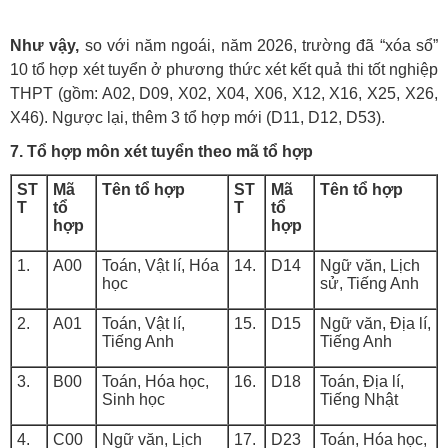
Như vậy,
so với năm ngoái, năm 2026, trường đã “xóa sổ”
10 tổ hợp xét tuyển ở phương thức xét kết quả thi tốt nghiệp
THPT (gồm: A02, D09, X02, X04, X06, X12, X16, X25, X26,
X46). Ngược lại, thêm 3 tổ hợp mới (D11, D12, D53).
7. Tổ hợp môn xét tuyển theo mã tổ hợp
ST
Mã
Tên tổ hợp
ST
Mã
Tên tổ hợp
T
tổ
T
tổ
hợp
hợp
1.
A00
Toán, Vật lí, Hóa
14.
D14
Ngữ văn, Lịch
học
sử, Tiếng Anh
2.
A01
Toán, Vật lí,
15.
D15
Ngữ văn, Địa lí,
Tiếng Anh
Tiếng Anh
3.
B00
Toán, Hóa học,
16.
D18
Toán, Địa lí,
Sinh học
Tiếng Nhật
4.
C00
Ngữ văn, Lịch
17.
D23
Toán, Hóa học,