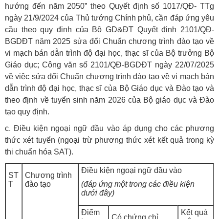
hướng đến năm 2050” theo Quyết định số 1017/QĐ- TTg
ngày 21/9/2024 của Thủ tướng Chính phủ, cần đáp ứng yêu
cầu theo quy định của Bộ GD&ĐT Quyết định 2101/QĐ-
BGDĐT năm 2025 sửa đổi Chuẩn chương trình đào tạo về
vi mạch bán dẫn trình độ đại học, thạc sĩ của Bộ trưởng Bộ
Giáo dục; Công văn số 2101/QĐ-BGDĐT ngày 22/07/2025
về việc sửa đổi Chuẩn chương trình đào tạo về vi mạch bán
dẫn trình độ đại học, thạc sĩ của Bộ Giáo dục và Đào tạo và
theo định về tuyển sinh năm 2026 của Bộ giáo dục và Đào
tạo quy định.
c. Điều kiện ngoại ngữ đầu vào áp dụng cho các phương
thức xét tuyển (ngoại trừ phương thức xét kết quả trong kỳ
thi chuẩn hóa SAT).
Điều kiện ngoại ngữ đầu vào
ST
Chương trình
T
đào tạo
(đáp ứng một trong các điều kiện
dưới đây)
Điểm
Kết quả
Có chứng chỉ