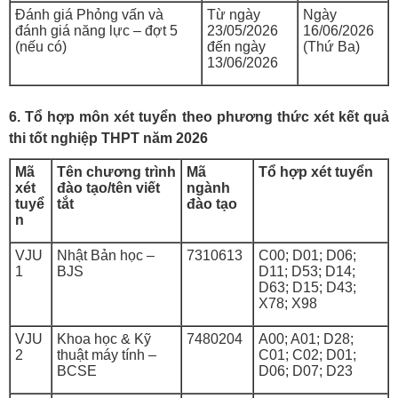
Đánh giá Phỏng vấn và
Từ ngày
Ngày
đánh giá năng lực – đợt 5
23/05/2026
16/06/2026
(nếu có)
đến ngày
(Thứ Ba)
13/06/2026
6. Tổ hợp môn xét tuyển theo phương thức xét kết quả
thi tốt nghiệp THPT năm 2026
Mã
Tên chương trình
Mã
Tổ hợp xét tuyển
xét
đào tạo/tên viết
ngành
tuyể
tắt
đào tạo
n
VJU
Nhật Bản học –
7310613
C00; D01; D06;
1
BJS
D11; D53; D14;
D63; D15; D43;
X78; X98
VJU
Khoa học & Kỹ
7480204
A00; A01; D28;
2
thuật máy tính –
C01; C02; D01;
BCSE
D06; D07; D23