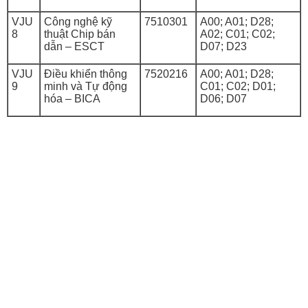
VJU
Công nghệ kỹ
7510301
A00; A01; D28;
8
thuật Chip bán
A02; C01; C02;
dẫn – ESCT
D07; D23
VJU
Điều khiển thông
7520216
A00; A01; D28;
9
minh và Tự động
C01; C02; D01;
hóa – BICA
D06; D07