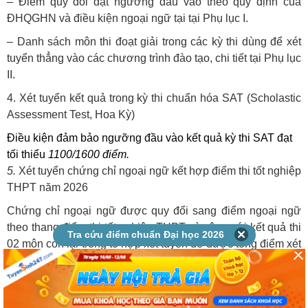
– Điểm quy đổi đạt ngưỡng đầu vào theo quy định của
ĐHQGHN và điều kiện ngoại ngữ tại tại Phụ lục I.
– Danh sách môn thi đoạt giải trong các kỳ thi dùng để xét
tuyển thẳng vào các chương trình đào tạo, chi tiết tại Phụ lục
II.
4. Xét tuyển kết quả trong kỳ thi chuẩn hóa SAT (Scholastic
Assessment Test, Hoa Kỳ)
Điều kiện đảm bảo ngưỡng đầu vào kết quả kỳ thi SAT đạt
tối thiểu
1100/1600
điểm.
5.
Xét tuyển chứng chỉ ngoại ngữ kết hợp điểm thi tốt nghiệp
THPT năm 2026
Chứng chỉ ngoại ngữ được quy đổi sang điểm ngoại ngữ
theo thang điểm thi tốt nghiệp THPT và cộng với kết quả thi
Tra cứu điểm chuẩn Đại học 2026
02 môn còn lại trong tổ hợp xét tuyển để được tổng điểm xét
tuyển.
Đối với CTĐT Công nghệ kỹ thuật Chip bán dẫn, điều kiện,
điểm tốt nghiệp THPT môn Toán theo quy định của Bộ Giáo