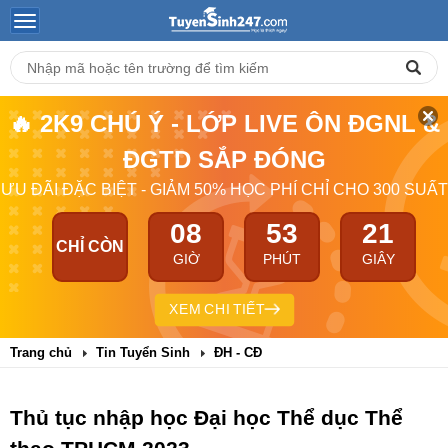
🔥 2K9 CHÚ Ý - LỚP LIVE ÔN ĐGNL &
ĐGTD SẮP ĐÓNG
ƯU ĐÃI ĐẶC BIỆT - GIẢM 50% HỌC PHÍ CHỈ CHO 300 SUẤT
08
53
21
CHỈ CÒN
GIỜ
PHÚT
GIÂY
XEM CHI TIẾT
Trang chủ
Tin Tuyển Sinh
ĐH - CĐ
Thủ tục nhập học Đại học Thể dục Thể