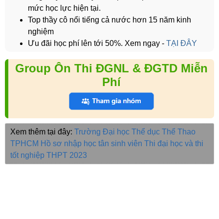
mức học lực hiện tại.
Top thầy cô nổi tiếng cả nước hơn 15 năm kinh
nghiệm
Ưu đãi học phí lên tới 50%. Xem ngay -
TẠI ĐÂY
Group Ôn Thi ĐGNL & ĐGTD Miễn
Phí
Xem thêm tại đây:
Trường Đại học Thể dục Thể Thao
TPHCM
Hồ sơ nhập học tân sinh viên
Thi đại học và thi
tốt nghiệp THPT 2023