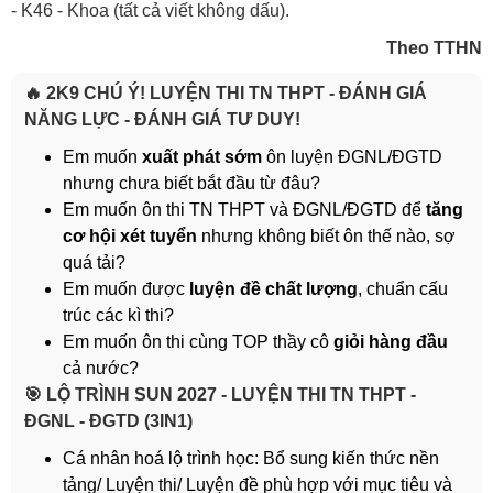
- K46 - Khoa (tất cả viết không dấu).
Theo TTHN
🔥 2K9 CHÚ Ý! LUYỆN THI TN THPT - ĐÁNH GIÁ
NĂNG LỰC - ĐÁNH GIÁ TƯ DUY!
Em muốn
xuất phát sớm
ôn luyện ĐGNL/ĐGTD
nhưng chưa biết bắt đầu từ đâu?
Em muốn ôn thi TN THPT và ĐGNL/ĐGTD để
tăng
cơ hội xét tuyển
nhưng không biết ôn thế nào, sợ
quá tải?
Em muốn được
luyện đề chất lượng
, chuẩn cấu
trúc các kì thi?
Em muốn ôn thi cùng TOP thầy cô
giỏi hàng đầu
cả nước?
️🎯 LỘ TRÌNH SUN 2027 - LUYỆN THI TN THPT -
ĐGNL - ĐGTD (3IN1)
Cá nhân hoá lộ trình học: Bổ sung kiến thức nền
tảng/ Luyện thi/ Luyện đề phù hợp với mục tiêu và