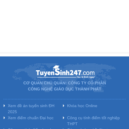
CƠ QUAN CHỦ QUẢN: CÔNG TY CỔ PHẦN
CÔNG NGHỆ GIÁO DỤC THÀNH PHÁT
Xem đề án tuyển sinh ĐH
Khóa học Online
2025
Xem điểm chuẩn Đại học
Công cụ tính điểm tốt nghiệp
THPT