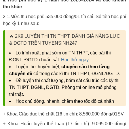
thu khác
2.1.Mức thu học phí: 535.000 đồng/01 tín chỉ. Số tiền học phí
học kỳ 1 như sau:
🔥
2K9 LUYỆN THI TN THPT, ĐÁNH GIÁ NĂNG LỰC
& ĐGTD TRÊN TUYENSINH247
Lộ trình xuất phát sớm ôn TN THPT, các bài thi
ĐGNL, ĐGTD chuẩn sát.
Học thử ngay
Luyện thi chuyên biệt,
chuyên sâu theo từng
chuyên đề
có trong các kì thi TN THPT, ĐGNL/ĐGTD.
Đề luyện thi chất lượng, bám sát cấu trúc các kỳ thi
TN THPT, ĐGNL, ĐGTD. Phòng thi online mô phỏng
thi thật.
Học chủ động, nhanh, chậm theo tốc độ cá nhân
+ Khoa Giáo dục thể chất (16 tín chỉ): 8.560.000 đồng/01SV
+ Khoa Huấn luyện thể thao (17 tín chỉ): 9.095.000 đồng/