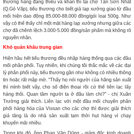
thương hàng đang thiếu và khan thì tại chợ Tân Sơn Nhất
(Q.Gò Vấp), tiểu thương cho biết giá lạp xưởng giao từ đầu
mối hiện dao động 85.000-88.000 đồng/gói loại 500g. Như
vậy có thể thấy chỉ một mặt hàng lạp xưởng nhưng giữa các
chợ đã chênh lệch 3.000-5.000 đồng/sản phẩm mà không rõ
nguyên nhân.
Khó quản khâu trung gian
Hiện hầu hết tiểu thương đều nhập hàng thông qua các đầu
mối phân phối. Tuy nhiên, khi chúng tôi thắc mắc về các đại
lý phân phối này, tiểu thương gần như không có nhiều thông
tin hoặc rất mập mờ. “Thấy họ nói người của hãng sản xuất
thì mình biết vậy, cho số điện thoại rồi cứ thế liên lạc lấy
hàng thôi. Quan tâm người ta ở đâu làm chi?” - chị Xuân
Trường giải thích. Liên lạc với một đầu mối chuyên phân
phối hàng hóa của Vissan cho các chợ thì được giải thích
giá tăng là do nhà sản xuất tạm thời hụt hàng vì chạy
khuyến mãi nhiều.
Trong khi đó, ông Phan Văn Dũng - giám đốc kinh doanh