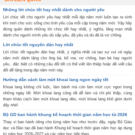
Những lời chúc tết hay nhất dành cho người yêu
Lời chúc tết cho người yêu hay nhất mỗi dịp năm mới luôn tạo ra sinh
khí mới cho sức sống cho tình yêu của mỗi cặp trong năm mới. Vậy hãy
đừng quên dành những lời chúc tết hay nhất, ý nghĩa, lãng mạn nhất
dành cho người mình yêu dù sắp yêu, đã yêu và dù đã là vợ chồng.
Lời chúc tết nguyên đán hay nhất
Lời chúc tết nguyên đán hay nhất, ý nghĩa nhất và tạo sự vui vẻ ngày
năm mới dành tặng cho ông bà, bố mẹ, vợ chông, bạn bè hay người
yêu.. đặc biệt có những câu đối tết có thể viết lên thiệp hoặc để viết câu
đối để tặng trong dịp năm mới này.
Hướng dẫn cách làm mứt khoai lang ngon ngày tết
Khoai lang không chỉ luộc, làm bánh mà còn làm mứt cực ngon trong
những ngày tết. Mứt khoai lang cũng rất dễ làm và chi phí thấp, cùng
tham khảo cách làm mứt khoai lang dẻo, mứt khoai lang khô giòn dưới
đây nhé!
Bộ GD ban hành khung kế hoạch thời gian năm học từ 2026
Thay vì ban hành riêng cho từng năm học như trước đây, ngày Bộ Giáo
dục và Đào tạo đã ban hành Khung kế hoạch thời gian năm học áp dụng
từ năm học 2026–2027 và các năm học tiếp theo.