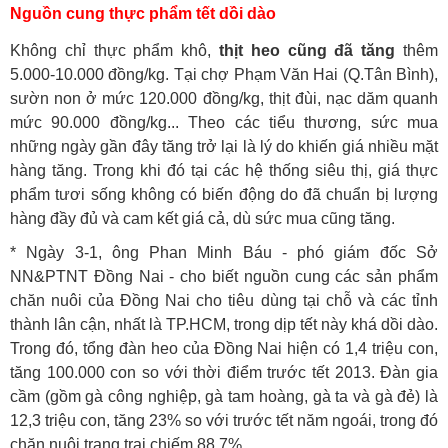
Nguồn cung thực phẩm tết dồi dào
Không chỉ thực phẩm khô,
thịt heo cũng đã tăng
thêm
5.000-10.000 đồng/kg. Tại chợ Phạm Văn Hai (Q.Tân Bình),
sườn non ở mức 120.000 đồng/kg, thịt đùi, nạc dăm quanh
mức 90.000 đồng/kg... Theo các tiểu thương, sức mua
những ngày gần đây tăng trở lại là lý do khiến giá nhiều mặt
hàng tăng. Trong khi đó tại các hệ thống siêu thị, giá thực
phẩm tươi sống không có biến động do đã chuẩn bị lượng
hàng đầy đủ và cam kết giá cả, dù sức mua cũng tăng.
* Ngày 3-1, ông Phan Minh Báu - phó giám đốc Sở
NN&PTNT Đồng Nai - cho biết nguồn cung các sản phẩm
chăn nuôi của Đồng Nai cho tiêu dùng tại chỗ và các tỉnh
thành lân cận, nhất là TP.HCM, trong dịp tết này khá dồi dào.
Trong đó, tổng đàn heo của Đồng Nai hiện có 1,4 triệu con,
tăng 100.000 con so với thời điểm trước tết 2013. Đàn gia
cầm (gồm gà công nghiệp, gà tam hoàng, gà ta và gà đẻ) là
12,3 triệu con, tăng 23% so với trước tết năm ngoái, trong đó
chăn nuôi trang trại chiếm 88,7%...