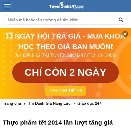
💥 NGÀY HỘI TRẢ GIÁ - MUA KHOÁ
HỌC THEO GIÁ BẠN MUỐN❗
🎯 LỚP 1-12 TẠI TUYENSINH247 (TỪ 10-12/08)
CHỈ CÒN 2 NGÀY
XEM CHI TIẾT
Trang chủ
Thi Đánh Giá Năng Lực
Giáo dục 247
Thực phẩm tết 2014 lần lượt tăng giá