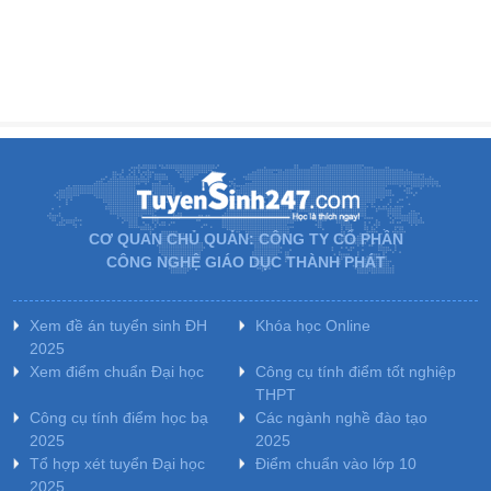
CƠ QUAN CHỦ QUẢN: CÔNG TY CỔ PHẦN
CÔNG NGHỆ GIÁO DỤC THÀNH PHÁT
Xem đề án tuyển sinh ĐH
Khóa học Online
2025
Xem điểm chuẩn Đại học
Công cụ tính điểm tốt nghiệp
THPT
Công cụ tính điểm học bạ
Các ngành nghề đào tạo
2025
2025
Tổ hợp xét tuyển Đại học
Điểm chuẩn vào lớp 10
2025