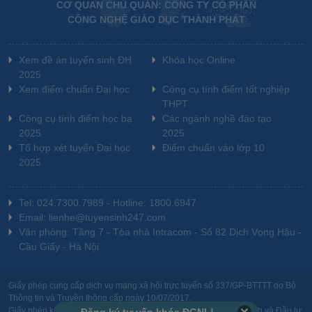
CƠ QUAN CHỦ QUẢN: CÔNG TY CỔ PHẦN
CÔNG NGHỆ GIÁO DỤC THÀNH PHÁT
Xem đề án tuyển sinh ĐH
Khóa học Online
2025
Xem điểm chuẩn Đại học
Công cụ tính điểm tốt nghiệp
THPT
Công cụ tính điểm học bạ
Các ngành nghề đào tạo
2025
2025
Tổ hợp xét tuyển Đại học
Điểm chuẩn vào lớp 10
2025
Tel: 024.7300.7989 - Hotline: 1800.6947
Email: lienhe@tuyensinh247.com
Văn phòng: Tầng 7 - Tòa nhà Intracom - Số 82 Dịch Vọng Hậu -
Cầu Giấy - Hà Nội
Giấy phép cung cấp dịch vụ mạng xã hội trực tuyến số 337/GP-BTTTT do Bộ
Thông tin và Truyền thông cấp ngày 10/07/2017.
Giấy phép kinh doanh giáo dục: MST-0106478082 do Sở Kế hoạch và Đầu tư