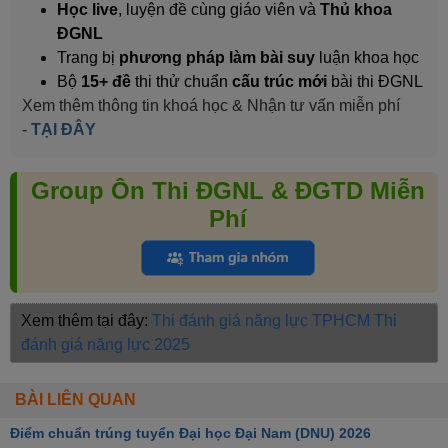
Học live
, luyện đề cùng giáo viên và
Thủ khoa
ĐGNL
Trang bị
phương pháp làm bài suy
luận khoa học
Bộ
15+ đề
thi thử chuẩn
cấu trúc mới
bài thi ĐGNL
Xem thêm thông tin khoá học & Nhận tư vấn miễn phí
-
TẠI ĐÂY
Group Ôn Thi ĐGNL & ĐGTD Miễn
Phí
Xem thêm tại đây:
Thi đánh giá năng lực TPHCM
Thi
đánh giá năng lực 2025
BÀI LIÊN QUAN
Điểm chuẩn trúng tuyển Đại học Đại Nam (DNU) 2026