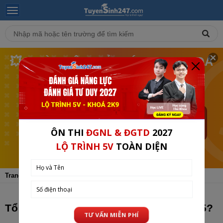
💥 NGÀY HỘI TRẢ GIÁ - MUA KHOÁ
HỌC THEO GIÁ BẠN MUỐN❗
🎯 LỚP 1-12 TẠI TUYENSINH247 (TỪ 10-12/08)
BẮT
11
04
56
ĐẦU
GIỜ
PHÚT
GIÂY
SAU
XEM CHI TIẾT
Trang chủ
Tin Tuyển Sinh
ĐH - CĐ
Tổ hợp thi Đánh giá năng lực HCM 2025?