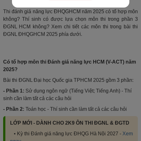
Thi đánh giá năng lực ĐHQGHCM năm 2025 có tổ hợp môn
không? Thí sinh có được lựa chọn môn thi trong phần 3
ĐGNL HCM không? Xem chi tiết các môn thi trong bài thi
ĐGNL ĐHQGHCM 2025 phía dưới.
Có tổ hợp môn thi Đánh giá năng lực HCM (V-ACT) năm
2025?
Bài thi ĐGNL Đại học Quốc gia TPHCM 2025 gồm 3 phần:
- Phần 1:
Sử dụng ngôn ngữ (Tiếng Việt; Tiếng Anh) - Thí
sinh cần làm tất cả các câu hỏi
- Phần 2:
Toán học - Thí sinh cần làm tất cả các câu hỏi
LỚP MỚI - DÀNH CHO 2K9 ÔN THI ĐGNL & ĐGTD
• Kỳ thi Đánh giá năng lực ĐHQG Hà Nội 2027 -
Xem