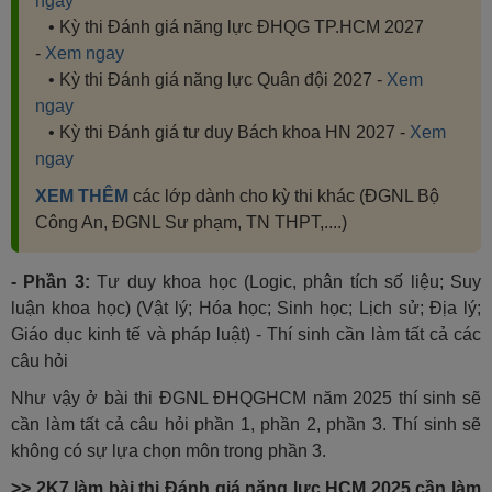
ngay
• Kỳ thi Đánh giá năng lực ĐHQG TP.HCM 2027
-
Xem ngay
• Kỳ thi Đánh giá năng lực Quân đội 2027 -
Xem
ngay
• Kỳ thi Đánh giá tư duy Bách khoa HN 2027 -
Xem
ngay
XEM THÊM
các lớp dành cho kỳ thi khác (ĐGNL Bộ
Công An, ĐGNL Sư phạm, TN THPT,....)
- Phần 3:
Tư duy khoa học (Logic, phân tích số liệu; Suy
luận khoa học) (Vật lý; Hóa học; Sinh học; Lịch sử; Địa lý;
Giáo dục kinh tế và pháp luật) - Thí sinh cần làm tất cả các
câu hỏi
Như vậy ở bài thi ĐGNL ĐHQGHCM năm 2025 thí sinh sẽ
cần làm tất cả câu hỏi phần 1, phần 2, phần 3. Thí sinh sẽ
không có sự lựa chọn môn trong phần 3.
>> 2K7 làm bài thi Đánh giá năng lực HCM 2025 cần làm