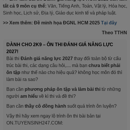
tất cả 9 môn cụ thể:
Văn, Tiếng Anh, Toán, Vật lý, Hóa học,
Sinh học, Lịch sử, Địa lý, Giáo dục kinh tế và pháp luật.
>> Xem thêm: Đề minh họa ĐGNL HCM 2025
Tại đây
Theo TTHN
DÀNH CHO 2K9 – ÔN THI ĐÁNH GIÁ NĂNG LỰC
2027!
Bài thi
Đánh giá năng lực 2027
thay đổi toàn bộ từ cấu
trúc bài thi, các dạng câu hỏi,.... mà bạn
chưa biết phải
ôn tập
như thế nào cho hiệu quả? không học môn đó thì
làm bài ra sao?
Bạn cần
phương pháp ôn tập và làm bài thi
từ những
người
am hiểu
về kì thi và đề thi?
Bạn cần
thầy cô đồng hành
suốt quá trình ôn luyện?
Vậy thì hãy xem ngay lộ trình ôn thi bài bản tại
ON.TUYENSINH247.COM: