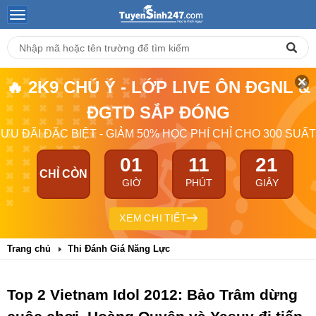
🔥 2K9 CHÚ Ý - LỚP LIVE ÔN ĐGNL &
ĐGTD SẮP ĐÓNG
ƯU ĐÃI ĐẶC BIỆT - GIẢM 50% HỌC PHÍ CHỈ CHO 300 SUẤT
01
11
21
CHỈ CÒN
GIỜ
PHÚT
GIÂY
XEM CHI TIẾT
Trang chủ
Thi Đánh Giá Năng Lực
Top 2 Vietnam Idol 2012: Bảo Trâm dừng