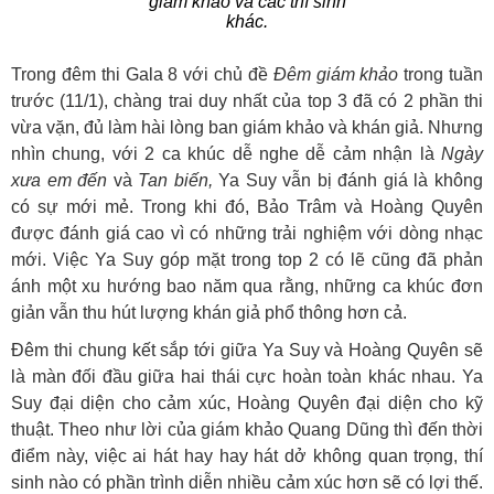
giám khảo và các thí sinh
khác.
Trong đêm thi Gala 8 với chủ đề
Đêm giám khảo
trong tuần
trước (11/1), chàng trai duy nhất của top 3 đã có 2 phần thi
vừa vặn, đủ làm hài lòng ban giám khảo và khán giả. Nhưng
nhìn chung, với 2 ca khúc dễ nghe dễ cảm nhận là
Ngày
xưa em đến
và
Tan biến,
Ya Suy vẫn bị đánh giá là không
có sự mới mẻ. Trong khi đó, Bảo Trâm và Hoàng Quyên
được đánh giá cao vì có những trải nghiệm với dòng nhạc
mới. Việc Ya Suy góp mặt trong top 2 có lẽ cũng đã phản
ánh một xu hướng bao năm qua rằng, những ca khúc đơn
giản vẫn thu hút lượng khán giả phổ thông hơn cả.
Đêm thi chung kết sắp tới giữa Ya Suy và Hoàng Quyên sẽ
là màn đối đầu giữa hai thái cực hoàn toàn khác nhau. Ya
Suy đại diện cho cảm xúc, Hoàng Quyên đại diện cho kỹ
thuật. Theo như lời của giám khảo Quang Dũng thì đến thời
điểm này, việc ai hát hay hay hát dở không quan trọng, thí
sinh nào có phần trình diễn nhiều cảm xúc hơn sẽ có lợi thế.