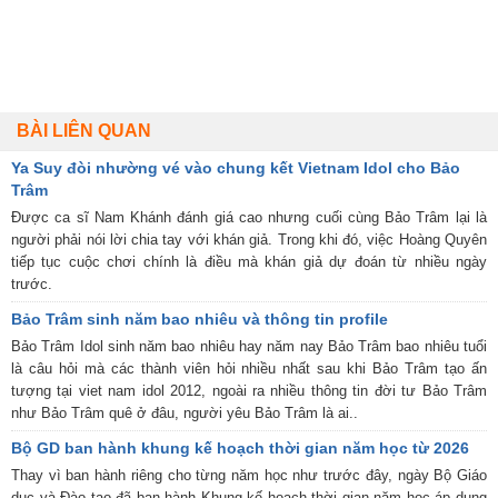
BÀI LIÊN QUAN
Ya Suy đòi nhường vé vào chung kết Vietnam Idol cho Bảo
Trâm
Được ca sĩ Nam Khánh đánh giá cao nhưng cuối cùng Bảo Trâm lại là
người phải nói lời chia tay với khán giả. Trong khi đó, việc Hoàng Quyên
tiếp tục cuộc chơi chính là điều mà khán giả dự đoán từ nhiều ngày
trước.
Bảo Trâm sinh năm bao nhiêu và thông tin profile
Bảo Trâm Idol sinh năm bao nhiêu hay năm nay Bảo Trâm bao nhiêu tuổi
là câu hỏi mà các thành viên hỏi nhiều nhất sau khi Bảo Trâm tạo ấn
tượng tại viet nam idol 2012, ngoài ra nhiều thông tin đời tư Bảo Trâm
như Bảo Trâm quê ở đâu, người yêu Bảo Trâm là ai..
Bộ GD ban hành khung kế hoạch thời gian năm học từ 2026
Thay vì ban hành riêng cho từng năm học như trước đây, ngày Bộ Giáo
dục và Đào tạo đã ban hành Khung kế hoạch thời gian năm học áp dụng