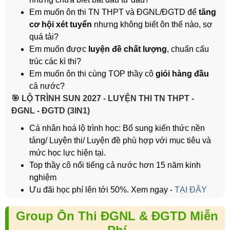
Em muốn ôn thi TN THPT và ĐGNL/ĐGTD để
tăng
cơ hội xét tuyển
nhưng không biết ôn thế nào, sợ
quá tải?
Em muốn được
luyện đề chất lượng
, chuẩn cấu
trúc các kì thi?
Em muốn ôn thi cùng TOP thầy cô
giỏi hàng đầu
cả nước?
️🎯 LỘ TRÌNH SUN 2027 - LUYỆN THI TN THPT -
ĐGNL - ĐGTD (3IN1)
Cá nhân hoá lộ trình học: Bổ sung kiến thức nền
tảng/ Luyện thi/ Luyện đề phù hợp với mục tiêu và
mức học lực hiện tại.
Top thầy cô nổi tiếng cả nước hơn 15 năm kinh
nghiệm
Ưu đãi học phí lên tới 50%. Xem ngay -
TẠI ĐÂY
Group Ôn Thi ĐGNL & ĐGTD Miễn