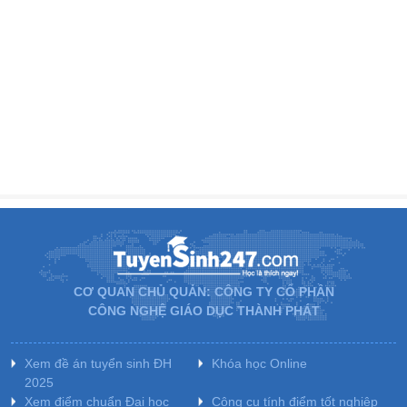
CƠ QUAN CHỦ QUẢN: CÔNG TY CỔ PHẦN
CÔNG NGHỆ GIÁO DỤC THÀNH PHÁT
Xem đề án tuyển sinh ĐH
Khóa học Online
2025
Xem điểm chuẩn Đại học
Công cụ tính điểm tốt nghiệp