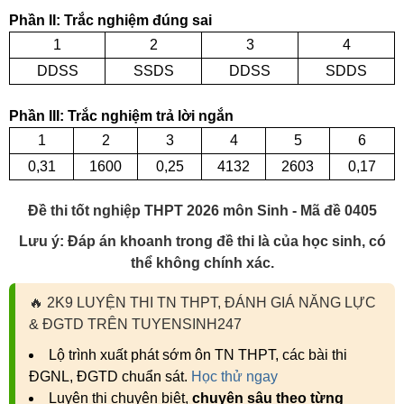
Phần II: Trắc nghiệm đúng sai
1
2
3
4
DDSS
SSDS
DDSS
SDDS
Phần III: Trắc nghiệm trả lời ngắn
1
2
3
4
5
6
0,31
1600
0,25
4132
2603
0,17
Đề thi tốt nghiệp THPT 2026 môn Sinh - Mã đề 0405
Lưu ý: Đáp án khoanh trong đề thi là của học sinh, có
thể không chính xác.
🔥
2K9 LUYỆN THI TN THPT, ĐÁNH GIÁ NĂNG LỰC
& ĐGTD TRÊN TUYENSINH247
Lộ trình xuất phát sớm ôn TN THPT, các bài thi
ĐGNL, ĐGTD chuẩn sát.
Học thử ngay
Luyện thi chuyên biệt,
chuyên sâu theo từng