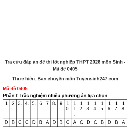
Tra cứu đáp án đề thi tốt nghiệp THPT 2026 môn Sinh -
Mã đề 0405
Thực hiện: Ban chuyên môn Tuyensinh247.com
Mã đề 0405
Phần I: Trắc nghiệm nhiều phương án lựa chọn
1
2
3.
4.
5.
6
7
8.
9
1
1
1
1
1
1
1
1
1
.
.
.
.
.
0.
1
2.
3.
4.
5.
6.
7.
8.
.
D
B
C
C
D
B
A
D
B
C
A
C
D
C
B
D
B
A