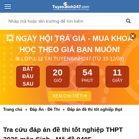
💥 NGÀY HỘI TRẢ GIÁ - MUA KHOÁ
HỌC THEO GIÁ BẠN MUỐN❗
🎯 LỚP 1-12 TẠI TUYENSINH247 (TỪ 10-12/08)
BẮT
20
54
10
ĐẦU
GIỜ
PHÚT
GIÂY
SAU
XEM CHI TIẾT
Trang chủ
Đáp Án - Đề Thi
Đáp án đề thi tốt nghiệp thpt
Tra cứu đáp án đề thi tốt nghiệp THPT