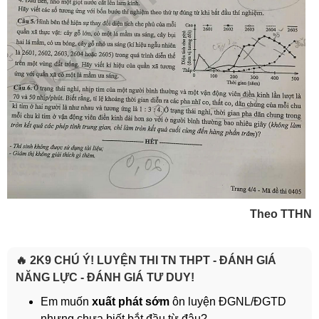
Theo TTHN
🔥 2K9 CHÚ Ý! LUYỆN THI TN THPT - ĐÁNH GIÁ
NĂNG LỰC - ĐÁNH GIÁ TƯ DUY!
Em muốn
xuất phát sớm
ôn luyện ĐGNL/ĐGTD
nhưng chưa biết bắt đầu từ đâu?