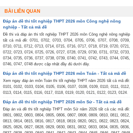
BÀI LIÊN QUAN
Đáp án đề thi tốt nghiệp THPT 2026 môn Công nghệ nông
nghiệp - Tất cả mã đề
Đề thi và đáp án thi tốt nghiệp THPT 2026 môn Công nghệ nông nghiệp
tất cả mã đề: 0701, 0702, 0703, 0704, 0705, 0706, 0707, 0708, 0709,
0710, 0711, 0712, 0713, 0714, 0715, 0716, 0717, 0718, 0719, 0720, 0721,
0722, 0723, 0724, 0725, 0726, 0727, 0728, 0729, 0730, 0731, 0732, 0733,
0734, 0735, 0736, 0737, 0738, 0739, 0740, 0741, 0742, 0743, 0744, 0745,
0746, 0747, 0748 được cập nhật đầy đủ dưới đây.
Đáp án đề thi tốt nghiệp THPT 2026 môn Toán - Tất cả mã đề
Xem ngay đáp án môn Toán thi tốt nghiệp THPT năm 2026 tất cả mã đề:
0101, 0102, 0103, 0104, 0105, 0106, 0107, 0108, 0109, 0110, 0111, 0112,
0113, 0114, 0115, 0116, 0117, 0118, 0119, 0120, 0121, 0122, 0123, 0124.
Đáp án đề thi tốt nghiệp THPT 2026 môn Sử - Tất cả mã đề
Đáp án và đề thi tốt nghiệp THPT môn Sử năm 2026 tất cả các mã đề:
0801, 0802, 0803, 0804, 0805, 0806, 0807, 0808, 0809, 0810, 0811, 0812,
0813, 0814, 0815, 0816, 0817, 0818, 0819, 0820, 0821, 0822, 0823, 0824,
0825, 0826, 0827, 0828, 0829, 0830, 0831, 0832, 0833, 0834, 0835, 0836,
0837, 0838, 0839, 0840, 0841, 0842, 0843, 0844, 0845, 0846, 0847, 0848