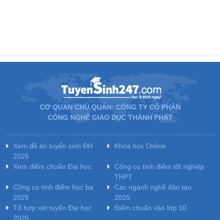
CƠ QUAN CHỦ QUẢN: CÔNG TY CỔ PHẦN
CÔNG NGHỆ GIÁO DỤC THÀNH PHÁT
Xem đề án tuyển sinh ĐH
Khóa học Online
2025
Xem điểm chuẩn Đại học
Công cụ tính điểm tốt nghiệp
THPT
Công cụ tính điểm học bạ
Các ngành nghề đào tạo
2025
2025
Tổ hợp xét tuyển Đại học
Điểm chuẩn vào lớp 10
2025