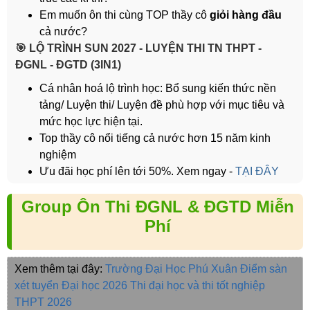
Em muốn ôn thi cùng TOP thầy cô
giỏi hàng đầu
cả nước?
️🎯 LỘ TRÌNH SUN 2027 - LUYỆN THI TN THPT -
ĐGNL - ĐGTD (3IN1)
Cá nhân hoá lộ trình học: Bổ sung kiến thức nền
tảng/ Luyện thi/ Luyện đề phù hợp với mục tiêu và
mức học lực hiện tại.
Top thầy cô nổi tiếng cả nước hơn 15 năm kinh
nghiệm
Ưu đãi học phí lên tới 50%. Xem ngay -
TẠI ĐÂY
Group Ôn Thi ĐGNL & ĐGTD Miễn
Phí
Xem thêm tại đây:
Trường Đại Học Phú Xuân
Điểm sàn
xét tuyển Đại học 2026
Thi đại học và thi tốt nghiệp
THPT 2026