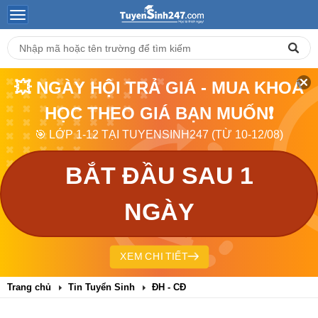
💥 NGÀY HỘI TRẢ GIÁ - MUA KHOÁ
HỌC THEO GIÁ BẠN MUỐN❗
🎯 LỚP 1-12 TẠI TUYENSINH247 (TỪ 10-12/08)
BẮT ĐẦU SAU 1
NGÀY
XEM CHI TIẾT
Trang chủ
Tin Tuyển Sinh
ĐH - CĐ