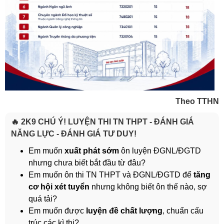
Theo TTHN
🔥 2K9 CHÚ Ý! LUYỆN THI TN THPT - ĐÁNH GIÁ
NĂNG LỰC - ĐÁNH GIÁ TƯ DUY!
Em muốn
xuất phát sớm
ôn luyện ĐGNL/ĐGTD
nhưng chưa biết bắt đầu từ đâu?
Em muốn ôn thi TN THPT và ĐGNL/ĐGTD để
tăng
cơ hội xét tuyển
nhưng không biết ôn thế nào, sợ
quá tải?
Em muốn được
luyện đề chất lượng
, chuẩn cấu
trúc các kì thi?