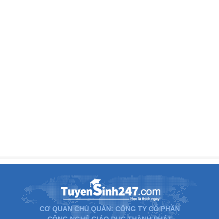
CƠ QUAN CHỦ QUẢN: CÔNG TY CỔ PHẦN