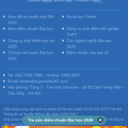
CÔNG NGHỆ GIÁO DỤC THÀNH PHÁT
Xem đề án tuyển sinh ĐH
Khóa học Online
2025
Xem điểm chuẩn Đại học
Công cụ tính điểm tốt nghiệp
THPT
Công cụ tính điểm học bạ
Các ngành nghề đào tạo
2025
2025
Tổ hợp xét tuyển Đại học
Điểm chuẩn vào lớp 10
2025
Tel: 024.7300.7989 - Hotline: 1800.6947
Email: lienhe@tuyensinh247.com
Văn phòng: Tầng 7 - Tòa nhà Intracom - Số 82 Dịch Vọng Hậu -
Cầu Giấy - Hà Nội
Giấy phép cung cấp dịch vụ mạng xã hội trực tuyến số 337/GP-BTTTT do Bộ
Thông tin và Truyền thông cấp ngày 10/07/2017.
Giấy phép kinh doanh giáo dục: MST-0106478082 do Sở Kế hoạch và Đầu tư
Tra cứu điểm chuẩn Đại học 2026
cấp ngày 24/10/2011.