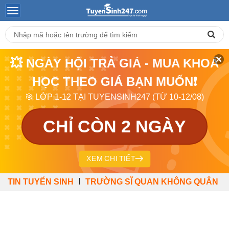
💥 NGÀY HỘI TRẢ GIÁ - MUA KHOÁ
HỌC THEO GIÁ BẠN MUỐN❗
🎯 LỚP 1-12 TẠI TUYENSINH247 (TỪ 10-12/08)
CHỈ CÒN 2 NGÀY
XEM CHI TIẾT
|
TIN TUYỂN SINH
TRƯỜNG SĨ QUAN KHÔNG QUÂN