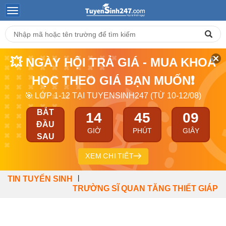
💥 NGÀY HỘI TRẢ GIÁ - MUA KHOÁ
HỌC THEO GIÁ BẠN MUỐN❗
🎯 LỚP 1-12 TẠI TUYENSINH247 (TỪ 10-12/08)
BẮT
14
45
08
ĐẦU
GIỜ
PHÚT
GIÂY
SAU
XEM CHI TIẾT
|
TIN TUYỂN SINH
TRƯỜNG SĨ QUAN TĂNG THIẾT GIÁP