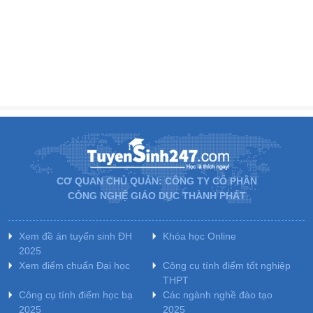
CƠ QUAN CHỦ QUẢN: CÔNG TY CỔ PHẦN
CÔNG NGHỆ GIÁO DỤC THÀNH PHÁT
Xem đề án tuyển sinh ĐH
Khóa học Online
2025
Xem điểm chuẩn Đại học
Công cụ tính điểm tốt nghiệp
THPT
Công cụ tính điểm học bạ
Các ngành nghề đào tạo
2025
2025