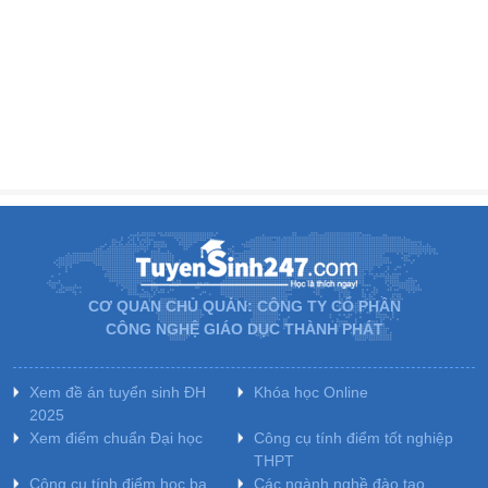
CƠ QUAN CHỦ QUẢN: CÔNG TY CỔ PHẦN
CÔNG NGHỆ GIÁO DỤC THÀNH PHÁT
Xem đề án tuyển sinh ĐH
Khóa học Online
2025
Xem điểm chuẩn Đại học
Công cụ tính điểm tốt nghiệp
THPT
Công cụ tính điểm học bạ
Các ngành nghề đào tạo