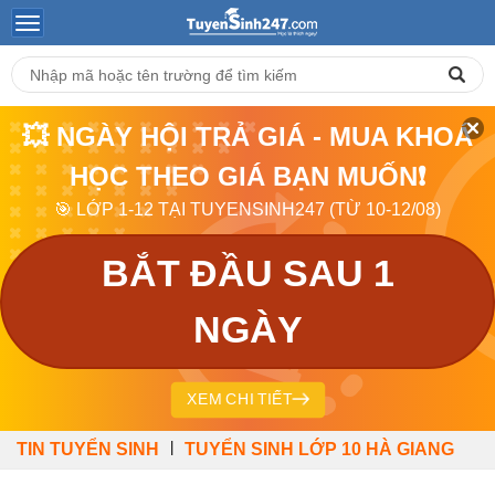
💥 NGÀY HỘI TRẢ GIÁ - MUA KHOÁ
HỌC THEO GIÁ BẠN MUỐN❗
🎯 LỚP 1-12 TẠI TUYENSINH247 (TỪ 10-12/08)
BẮT ĐẦU SAU 1
NGÀY
XEM CHI TIẾT
|
TIN TUYỂN SINH
TUYỂN SINH LỚP 10 HÀ GIANG