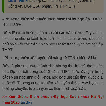
XEM THÊM
các lớp dành cho kỳ thi khác (ĐGNL Bộ
Công An, ĐGNL Sư phạm, TN THPT,....)
- Phương thức xét tuyển theo điểm thi tốt nghiệp THPT
:
chiếm
39%
.
Dù tỷ lệ có xu hướng giảm so với các năm trước, đây vẫn là
một trong những kênh tuyển sinh chính của trường, đặc biệt
phù hợp với các thí sinh có học lực tốt trong kỳ thi tốt nghiệp
THPT.
- Phương thức xét tuyển tài năng - XTTN
: chiếm
21%
.
Đây là phương thức dành cho những thí sinh có thành tích
học tập nổi bật trong suốt 3 năm THPT hoặc đạt giải trong
các kỳ thi học sinh giỏi, khoa học kỹ thuật cấp tỉnh, quốc gia,
quốc tế. Trường cũng ưu tiên xét tuyển thẳng các học sinh
trường chuyên, lớp chuyên có thành tích xuất sắc.
>> Xem thêm: Điểm chuẩn Đại học Bách khoa Hà Nội
năm 2025
tại đây