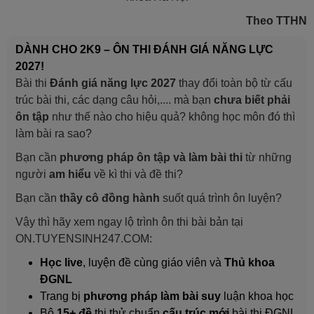
Theo TTHN
DÀNH CHO 2K9 – ÔN THI ĐÁNH GIÁ NĂNG LỰC
2027!
Bài thi
Đánh giá năng lực 2027
thay đổi toàn bộ từ cấu
trúc bài thi, các dạng câu hỏi,.... mà bạn
chưa biết phải
ôn tập
như thế nào cho hiệu quả? không học môn đó thì
làm bài ra sao?
Bạn cần
phương pháp ôn tập và làm bài thi
từ những
người
am hiểu
về kì thi và đề thi?
Bạn cần
thầy cô đồng hành
suốt quá trình ôn luyện?
Vậy thì hãy xem ngay lộ trình ôn thi bài bản tại
ON.TUYENSINH247.COM:
Học live
, luyện đề cùng giáo viên và
Thủ khoa
ĐGNL
Trang bị
phương pháp làm bài suy
luận khoa học
Bộ
15+ đề
thi thử chuẩn
cấu trúc mới
bài thi ĐGNL