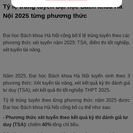
Tỷ lệ trúng tuyển Đại học Bách khoa Hà
Nội 2025 từng phương thức
Đại học Bách khoa Hà Nội công bố tỉ lệ trúng tuyển theo các
phương thức xét tuyển năm 2025: TSA, điểm thi tốt nghiệp,
xét tuyển tài năng.
Năm 2025, Đại học Bách khoa Hà Nội tuyển sinh theo 3
phương thức: Xét tuyển tài năng, xét kết quả kỳ thi đánh giá
tư duy (TSA), xét kết quả thi tốt nghiệp THPT 2025.
Tỷ lệ trúng tuyển theo từng phương thức năm 2025 được
Đại học Bách khoa Hà Nội công bố cụ thể như sau:
- Phương thức xét tuyển theo kết quả kỳ thi đánh giá tư
duy (TSA)
: chiếm
40%
tổng chỉ tiêu.