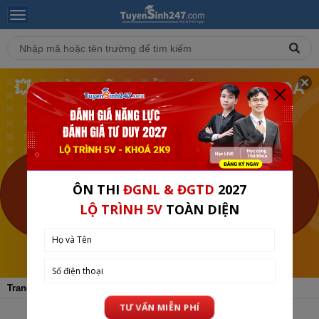
💥 NGÀY HỘI TRẢ GIÁ - MUA KHOÁ
HỌC THEO GIÁ BẠN MUỐN❗
🎯 LỚP 1-12 TẠI TUYENSINH247 (TỪ 10-12/08)
BẮT ĐẦU SAU 1
NGÀY
XEM CHI TIẾT
Trang chủ
Tin Tuyển Sinh
ĐH - CĐ