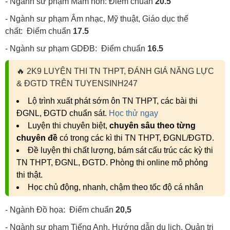
- Ngành sư phạm Mầm non: Điểm chuẩn
20.5
- Ngành sư phạm Âm nhạc, Mỹ thuật, Giáo dục thể
chất: Điểm chuẩn
17.5
- Ngành sư phạm GDĐB: Điểm chuẩn
16.5
🔥
2K9 LUYỆN THI TN THPT, ĐÁNH GIÁ NĂNG LỰC
& ĐGTD TRÊN TUYENSINH247
Lộ trình xuất phát sớm ôn TN THPT, các bài thi
ĐGNL, ĐGTD chuẩn sát.
Học thử ngay
Luyện thi chuyên biệt,
chuyên sâu theo từng
chuyên đề
có trong các kì thi TN THPT, ĐGNL/ĐGTD.
Đề luyện thi chất lượng, bám sát cấu trúc các kỳ thi
TN THPT, ĐGNL, ĐGTD. Phòng thi online mô phỏng
thi thật.
Học chủ động, nhanh, chậm theo tốc độ cá nhân
- Ngành Đồ họa: Điểm chuẩn
20,5
- Ngành sư phạm Tiếng Anh, Hướng dẫn du lịch, Quản trị