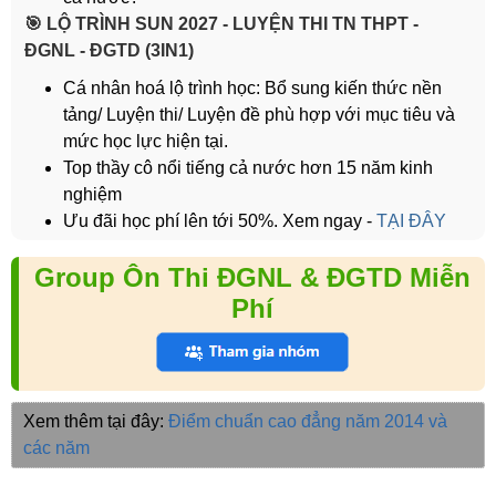
️🎯 LỘ TRÌNH SUN 2027 - LUYỆN THI TN THPT -
ĐGNL - ĐGTD (3IN1)
Cá nhân hoá lộ trình học: Bổ sung kiến thức nền
tảng/ Luyện thi/ Luyện đề phù hợp với mục tiêu và
mức học lực hiện tại.
Top thầy cô nổi tiếng cả nước hơn 15 năm kinh
nghiệm
Ưu đãi học phí lên tới 50%. Xem ngay -
TẠI ĐÂY
Group Ôn Thi ĐGNL & ĐGTD Miễn
Phí
Xem thêm tại đây:
Điểm chuẩn cao đẳng năm 2014 và
các năm