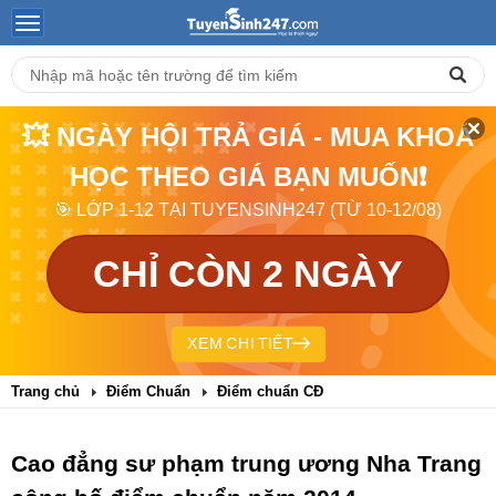
💥 NGÀY HỘI TRẢ GIÁ - MUA KHOÁ
HỌC THEO GIÁ BẠN MUỐN❗
🎯 LỚP 1-12 TẠI TUYENSINH247 (TỪ 10-12/08)
CHỈ CÒN 2 NGÀY
XEM CHI TIẾT
Trang chủ
Điểm Chuẩn
Điểm chuẩn CĐ
Cao đẳng sư phạm trung ương Nha Trang