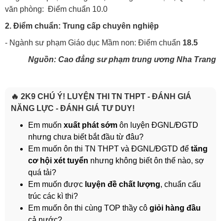
văn phòng: Điểm chuẩn 10.0
2. Điểm chuẩn: Trung cấp chuyên nghiệp
- Ngành sư phạm Giáo dục Mầm non: Điểm chuẩn
18.5
Nguồn: Cao đẳng sư phạm trung ương Nha Trang
🔥 2K9 CHÚ Ý! LUYỆN THI TN THPT - ĐÁNH GIÁ
NĂNG LỰC - ĐÁNH GIÁ TƯ DUY!
Em muốn
xuất phát sớm
ôn luyện ĐGNL/ĐGTD
nhưng chưa biết bắt đầu từ đâu?
Em muốn ôn thi TN THPT và ĐGNL/ĐGTD để
tăng
cơ hội xét tuyển
nhưng không biết ôn thế nào, sợ
quá tải?
Em muốn được
luyện đề chất lượng
, chuẩn cấu
trúc các kì thi?
Em muốn ôn thi cùng TOP thầy cô
giỏi hàng đầu
cả nước?