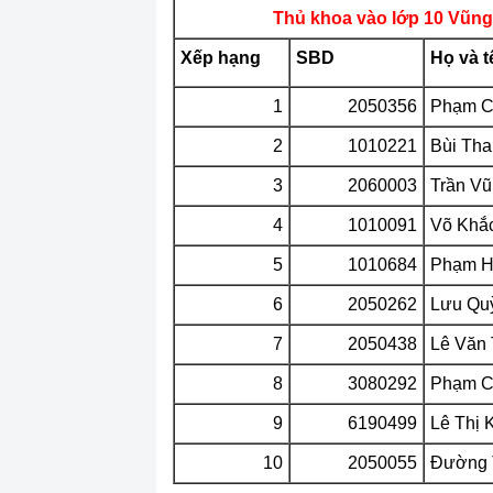
Thủ khoa vào lớp 10 Vũng
Xếp hạng
SBD
Họ và t
1
2050356
Phạm C
2
1010221
Bùi Th
3
2060003
Trần Vũ
4
1010091
Võ Khắ
5
1010684
Phạm H
6
2050262
Lưu Qu
7
2050438
Lê Văn 
8
3080292
Phạm C
9
6190499
Lê Thị 
10
2050055
Đường 