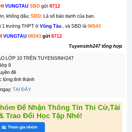
HI
VUNGTAU
SBD
gửi
8712
iền, không dấu;
SBD
: Là số báo danh của bạn.
tại 1 trường THPT ở
Vũng Tàu
, và SBD là
06543
I
VUNGTAU
06543
gửi
8712
Tuyensinh247 tổng hợp
VÀO LỚP 10 TRÊN TUYENSINH247
 lớp 9
huyên đề
c từng tỉnh thành
 ngay:
TẠI ĐÂY
hóm Để Nhận Thông Tin Thi Cử,Tài
& Trao Đổi Học Tập Nhé!