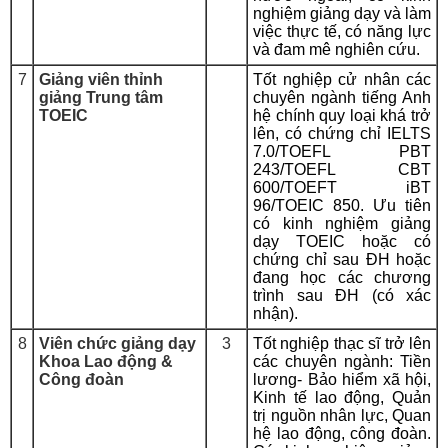
nghiệm giảng dạy và làm
việc thực tế, có năng lực
và đam mê nghiên cứu.
7
Giảng viên thỉnh
Tốt nghiệp cử nhân các
giảng Trung tâm
chuyên ngành tiếng Anh
TOEIC
hệ chính quy loại khá trở
lên, có chứng chỉ IELTS
7.0/TOEFL PBT
243/TOEFL CBT
600/TOEFT iBT
96/TOEIC 850. Ưu tiên
có kinh nghiệm giảng
dạy TOEIC hoặc có
chứng chỉ sau ĐH hoặc
đang học các chương
trình sau ĐH (có xác
nhận).
8
Viên chức giảng dạy
3
Tốt nghiệp thạc sĩ trở lên
Khoa Lao động &
các chuyên ngành: Tiền
Công đoàn
lương- Bảo hiểm xã hội,
Kinh tế lao động, Quản
trị nguồn nhân lực, Quan
hệ lao động, công đoàn.