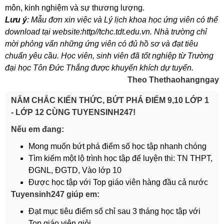
môn, kinh nghiệm và sự thương lượng.
Lưu ý
: Mẫu đơn xin việc và Lý lịch khoa học ứng viên có thể
download tại website:http//tchc.tdt.edu.vn. Nhà trường chỉ
mời phỏng vấn những ứng viên có đủ hồ sơ và đạt tiêu
chuẩn yêu cầu. Học viên, sinh viên đã tốt nghiệp từ Trường
đại học Tôn Đức Thắng được khuyến khích dự tuyển.
Theo Thethaohangngay
NẮM CHẮC KIẾN THỨC, BỨT PHÁ ĐIỂM 9,10 LỚP 1
- LỚP 12 CÙNG TUYENSINH247!
Nếu em đang:
Mong muốn bứt phá điểm số học tập nhanh chóng
Tìm kiếm một lộ trình học tập để luyện thi: TN THPT,
ĐGNL, ĐGTD, Vào lớp 10
Được học tập với Top giáo viên hàng đầu cả nước
Tuyensinh247 giúp em:
Đạt mục tiêu điểm số chỉ sau 3 tháng học tập với
Top giáo viên giỏi