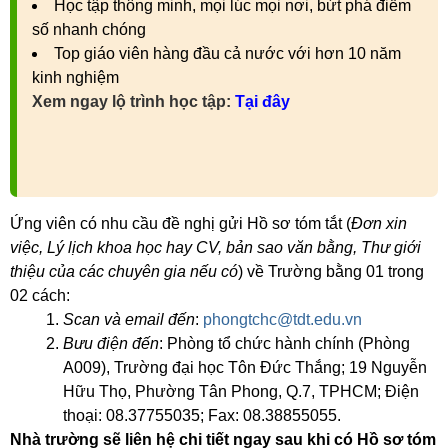
Học tập thông minh, mọi lúc mọi nơi, bứt phá điểm
số nhanh chóng
Top giáo viên hàng đầu cả nước với hơn 10 năm
kinh nghiệm
Xem ngay lộ trình học tập:
Tại đây
Ứng viên có nhu cầu đề nghị gửi Hồ sơ tóm tắt (
Đơn xin
việc, Lý lịch khoa học hay CV, bản sao văn bằng, Thư giới
thiệu của các chuyên gia nếu có
) về Trường bằng 01 trong
02 cách:
Scan và email đến
:
phongtchc@tdt.edu.vn
Bưu điện đến
: Phòng tổ chức hành chính (Phòng
A009), Trường đại học Tôn Đức Thắng; 19 Nguyễn
Hữu Thọ, Phường Tân Phong, Q.7, TPHCM; Điện
thoại: 08.37755035; Fax: 08.38855055.
Nhà trường sẽ liên hệ chi tiết ngay sau khi có Hồ sơ tóm