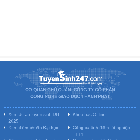
CƠ QUAN CHỦ QUẢN: CÔNG TY CỔ PHẦN
CÔNG NGHỆ GIÁO DỤC THÀNH PHÁT
Xem đề án tuyển sinh ĐH
Khóa học Online
2025
Xem điểm chuẩn Đại học
Công cụ tính điểm tốt nghiệp
THPT