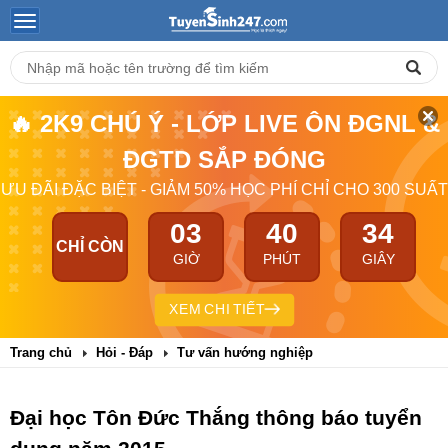
🔥 2K9 CHÚ Ý - LỚP LIVE ÔN ĐGNL &
ĐGTD SẮP ĐÓNG
ƯU ĐÃI ĐẶC BIỆT - GIẢM 50% HỌC PHÍ CHỈ CHO 300 SUẤT
03
40
33
CHỈ CÒN
GIỜ
PHÚT
GIÂY
XEM CHI TIẾT
Trang chủ
Hỏi - Đáp
Tư vấn hướng nghiệp
Đại học Tôn Đức Thắng thông báo tuyển