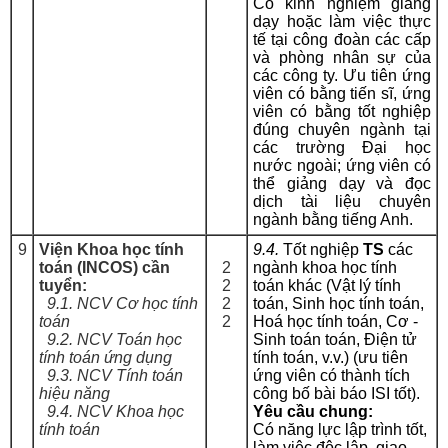
Có kinh nghiệm giảng
dạy hoặc làm việc thực
tế tại công đoàn các cấp
và phòng nhân sự của
các công ty. Ưu tiên ứng
viên có bằng tiến sĩ, ứng
viên có bằng tốt nghiệp
đúng chuyên ngành tại
các trường Đại học
nước ngoài; ứng viên có
thể giảng dạy và đọc
dịch tài liệu chuyên
ngành bằng tiếng Anh.
9
Viện Khoa học tính
9.4.
Tốt nghiệp
TS
các
toán (INCOS) cần
2
ngành khoa học tính
tuyển:
2
toán khác (Vật lý tính
9.1. NCV Cơ học tính
2
toán, Sinh học tính toán,
toán
2
Hoá học tính toán, Cơ -
9.2. NCV Toán học
Sinh toán toán, Điện tử
tính toán ứng dụng
tính toán, v.v.) (ưu tiên
9.3. NCV Tính toán
ứng viên có thành tích
hiệu năng
công bố bài báo ISI tốt).
9.4. NCV Khoa học
Yêu cầu chung:
tính toán
Có năng lực lập trình tốt,
làm việc độc lập, giao