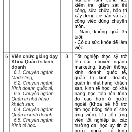
kiểm tra, giám sát thi
công, sữa chữa, bảo trì
xây dựng cơ bản và các
công việc đúng chuyên
môn.
- Nam, không quá 35
tuổi;
- Có đủ sức khỏe để làm
việc.
6
Viên chức giảng dạy
8
Tốt nghiệp thạc sỹ trở
Khoa Quản trị kinh
lên các chuyên ngành
doanh
marketing, truyền thông,
6.1. Chuyên ngành
kinh doanh quốc tế,
Marketing;
quản trị kinh doanh,
6.2. Chuyên ngành
quản trị nhà hàng khách
Kinh doanh quốc tế;
sạn, kinh tế học; có khả
6.3. Chuyên ngành
năng học tiếp lên trình
Quản trị nhà hàng
độ cao hơn ở nước
khách sạn;
ngoài (Khoa sẽ hỗ trợ
6.4. Chuyên ngành
tìm học bổng tiến sĩ cho
Quản trị kinh doanh;
ứng viên). Ưu tiên ứng
6.5. Chuyên ngành
viên tốt nghiệp tại các
Kinh tế học.
trường đại học uy tín ở
nước ngoài, có kinh