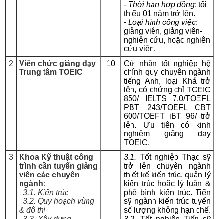
-
Thời hạn hợp đồng
: tối
thiểu 01 năm trở lên.
-
Loại hình công việc
:
giảng viên, giảng viên-
nghiên cứu, hoặc nghiên
cứu viên.
2
Viên chức giảng dạy
10
Cử nhân tốt nghiệp hệ
Trung tâm TOEIC
chính quy chuyên ngành
tiếng Anh, loại Khá trở
lên, có chứng chỉ TOEIC
850/ IELTS 7.0/TOEFL
PBT 243/TOEFL CBT
600/TOEFT iBT 96/ trở
lên. Ưu tiên có kinh
nghiệm giảng dạy
TOEIC.
3
Khoa Kỹ thuật công
3.1.
Tốt nghiệp Thạc sỹ
trình cần tuyển giảng
trở lên chuyên ngành
viên các chuyên
thiết kế kiến trúc, quản lý
ngành:
kiến trúc hoặc lý luận &
3.1. Kiến trúc
phê bình kiến trúc. Tiến
3.2. Quy hoạch vùng
sỹ ngành kiến trúc tuyển
& đô thị
số lượng không hạn chế.
3.3. Xây dựng
3.2.
Tốt nghiệp Tiến sỹ