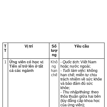
T
Vị trí
Số
Yêu cầu
T
lượ
ng
1
Ứng viên có học vị
Khô
-
Quốc tịch
: Việt Nam
Tiến sĩ trở lên ở tất
ng
hoặc nước ngoài;
cả các ngành
hạn
-
Tuổi làm việc
: không
chế
hạn chế; miễn tự chịu
trách nhiệm về sức khỏe
và bảo đảm đủ sức
khỏe;
-
Thu nhập/tháng
: theo
thỏa thuận giữa hai bên
(tùy đẳng cấp khoa học
của ứng viên);