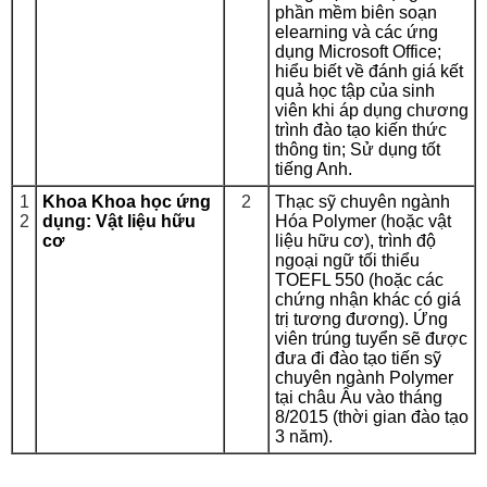
phần mềm biên soạn
elearning và các ứng
dụng Microsoft Office;
hiểu biết về đánh giá kết
quả học tập của sinh
viên khi áp dụng chương
trình đào tạo kiến thức
thông tin; Sử dụng tốt
tiếng Anh.
1
Khoa Khoa học ứng
2
Thạc sỹ chuyên ngành
2
dụng: Vật liệu hữu
Hóa Polymer (hoặc vật
cơ
liệu hữu cơ), trình độ
ngoại ngữ tối thiểu
TOEFL 550 (hoặc các
chứng nhận khác có giá
trị tương đương). Ứng
viên trúng tuyển sẽ được
đưa đi đào tạo tiến sỹ
chuyên ngành Polymer
tại châu Âu vào tháng
8/2015 (thời gian đào tạo
3 năm).