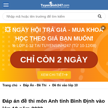
💥 NGÀY HỘI TRẢ GIÁ - MUA KHOÁ
HỌC THEO GIÁ BẠN MUỐN❗
🎯 LỚP 1-12 TẠI TUYENSINH247 (TỪ 10-12/08)
CHỈ CÒN 2 NGÀY
XEM CHI TIẾT
Trang chủ
Đáp Án - Đề Thi
Đề thi vào lớp 10
Đáp án đề thi môn Anh tỉnh Bình Định vào