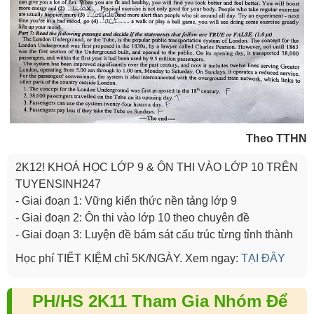
Theo TTHN
2K12! KHOÁ HỌC LỚP 9 & ÔN THI VÀO LỚP 10 TRÊN
TUYENSINH247
- Giai đoạn 1: Vững kiến thức nền tảng lớp 9
- Giai đoạn 2: Ôn thi vào lớp 10 theo chuyên đề
- Giai đoạn 3: Luyện đề bám sát cấu trúc từng tỉnh thành
Học phí TIẾT KIỆM chỉ 5K/NGÀY. Xem ngay:
TẠI ĐÂY
PH/HS 2K11 Tham Gia Nhóm Để