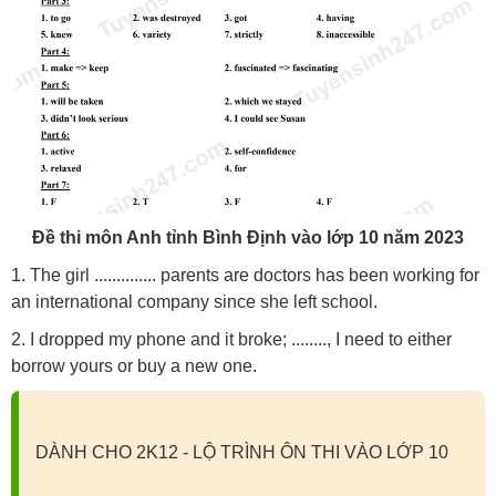
Đề thi môn Anh tỉnh Bình Định vào lớp 10 năm 2023
1. The girl .............. parents are doctors has been working for
an international company since she left school.
2. I dropped my phone and it broke; ........, I need to either
borrow yours or buy a new one.
DÀNH CHO 2K12 - LỘ TRÌNH ÔN THI VÀO LỚP 10