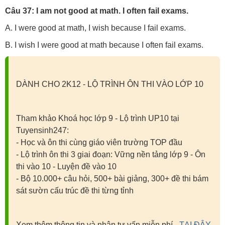
Câu 37: I am not good at math. I often fail exams.
A. I were good at math, I wish because I fail exams.
B. I wish I were good at math because I often fail exams.
DÀNH CHO 2K12 - LỘ TRÌNH ÔN THI VÀO LỚP 10
Tham khảo Khoá học lớp 9 - Lộ trình UP10 tại
Tuyensinh247:
- Học và ôn thi cùng giáo viên trường TOP đầu
- Lộ trình ôn thi 3 giai đoạn: Vững nền tảng lớp 9 - Ôn
thi vào 10 - Luyện đề vào 10
- Bộ 10.000+ câu hỏi, 500+ bài giảng, 300+ đề thi bám
sát sườn cấu trúc đề thi từng tỉnh
Xem thêm thông tin và nhận tư vấn miễn phí -
TẠI ĐÂY