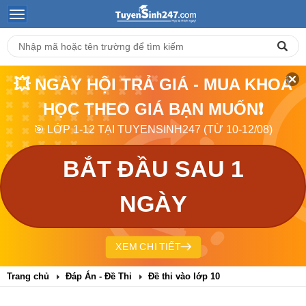
💥 NGÀY HỘI TRẢ GIÁ - MUA KHOÁ
HỌC THEO GIÁ BẠN MUỐN❗
🎯 LỚP 1-12 TẠI TUYENSINH247 (TỪ 10-12/08)
BẮT ĐẦU SAU 1
NGÀY
XEM CHI TIẾT
Trang chủ
Đáp Án - Đề Thi
Đề thi vào lớp 10