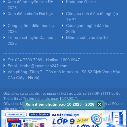
Xem đề án tuyển sinh ĐH
Khóa học Online
2025
Xem điểm chuẩn Đại học
Công cụ tính điểm tốt nghiệp
THPT
Công cụ tính điểm học bạ
Các ngành nghề đào tạo
2025
2025
Tổ hợp xét tuyển Đại học
Điểm chuẩn vào lớp 10
2025
Tel: 024.7300.7989 - Hotline: 1800.6947
Email: lienhe@tuyensinh247.com
Văn phòng: Tầng 7 - Tòa nhà Intracom - Số 82 Dịch Vọng Hậu -
Cầu Giấy - Hà Nội
Giấy phép cung cấp dịch vụ mạng xã hội trực tuyến số 337/GP-BTTTT do Bộ
Thông tin và Truyền thông cấp ngày 10/07/2017.
Giấy phép kinh doanh giáo dục: MST-0106478082 do Sở Kế hoạch và Đầu tư
Xem điểm chuẩn vào 10 2025 - 2026
cấp ngày 24/10/2011.
Chịu trách nhiệm nội dung: Phạm Đức Tuệ.