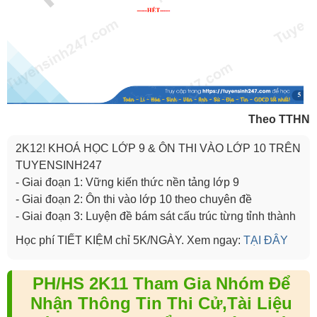
Theo TTHN
2K12! KHOÁ HỌC LỚP 9 & ÔN THI VÀO LỚP 10 TRÊN
TUYENSINH247
- Giai đoạn 1: Vững kiến thức nền tảng lớp 9
- Giai đoạn 2: Ôn thi vào lớp 10 theo chuyên đề
- Giai đoạn 3: Luyện đề bám sát cấu trúc từng tỉnh thành
Học phí TIẾT KIỆM chỉ 5K/NGÀY. Xem ngay:
TẠI ĐÂY
PH/HS 2K11 Tham Gia Nhóm Để
Nhận Thông Tin Thi Cử,Tài Liệu