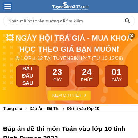
💥 NGÀY HỘI TRẢ GIÁ - MUA KHOÁ
HỌC THEO GIÁ BẠN MUỐN❗
🎯 LỚP 1-12 TẠI TUYENSINH247 (TỪ 10-12/08)
BẮT
23
24
00
ĐẦU
GIỜ
PHÚT
GIÂY
SAU
XEM CHI TIẾT
Trang chủ
Đáp Án - Đề Thi
Đề thi vào lớp 10
Đáp án đề thi môn Toán vào lớp 10 tỉnh