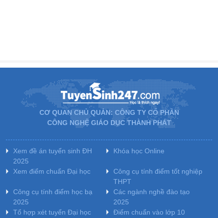
CƠ QUAN CHỦ QUẢN: CÔNG TY CỔ PHẦN
CÔNG NGHỆ GIÁO DỤC THÀNH PHÁT
Xem đề án tuyển sinh ĐH
Khóa học Online
2025
Xem điểm chuẩn Đại học
Công cụ tính điểm tốt nghiệp
THPT
Công cụ tính điểm học bạ
Các ngành nghề đào tạo
2025
2025
Tổ hợp xét tuyển Đại học
Điểm chuẩn vào lớp 10