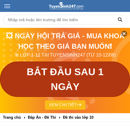
💥 NGÀY HỘI TRẢ GIÁ - MUA KHOÁ
HỌC THEO GIÁ BẠN MUỐN❗
🎯 LỚP 1-12 TẠI TUYENSINH247 (TỪ 10-12/08)
BẮT ĐẦU SAU 1
NGÀY
XEM CHI TIẾT
Trang chủ
Đáp Án - Đề Thi
Đề thi vào lớp 10