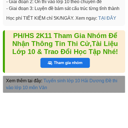
- Giai đoạn 2: Ôn thi vào lớp 10 theo chuyên đề
- Giai đoạn 3: Luyện đề bám sát cấu trúc từng tỉnh thành
Học phí TIẾT KIỆM chỉ 5K/NGÀY. Xem ngay:
TẠI ĐÂY
PH/HS 2K11 Tham Gia Nhóm Để
Nhận Thông Tin Thi Cử,Tài Liệu
Lớp 10 & Trao Đổi Học Tập Nhé!
Xem thêm tại đây:
Tuyển sinh lớp 10 Hải Dương
Đề thi
vào lớp 10 môn Văn