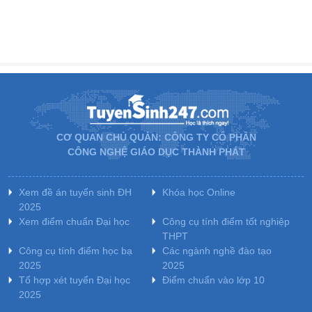
CƠ QUAN CHỦ QUẢN: CÔNG TY CỔ PHẦN
CÔNG NGHỆ GIÁO DỤC THÀNH PHÁT
Xem đề án tuyển sinh ĐH
Khóa học Online
2025
Xem điểm chuẩn Đại học
Công cụ tính điểm tốt nghiệp
THPT
Công cụ tính điểm học bạ
Các ngành nghề đào tạo
2025
2025
Tổ hợp xét tuyển Đại học
Điểm chuẩn vào lớp 10
2025