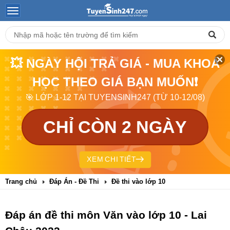
💥 NGÀY HỘI TRẢ GIÁ - MUA KHOÁ
HỌC THEO GIÁ BẠN MUỐN❗
🎯 LỚP 1-12 TẠI TUYENSINH247 (TỪ 10-12/08)
CHỈ CÒN 2 NGÀY
XEM CHI TIẾT
Trang chủ
Đáp Án - Đề Thi
Đề thi vào lớp 10
Đáp án đề thi môn Văn vào lớp 10 - Lai