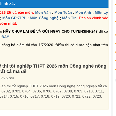
Chính xác
26 tất cả các môn:
Môn Văn
;
Môn Toán
;
Môn Anh
;
Môn Lý
;
Môn GDKTPL
;
Môn Công nghệ
;
Môn Tin
.
Đáp án chính xác
sớm nhất.
ào
HÃY CHỤP LẠI ĐỀ
VÀ
GỬI NGAY CHO TUYENSINH247
để có
I ĐÂY
n công bố điểm thi vào 1/7/2026. Điểm thi sẽ được cập nhật trên
ề thi tốt nghiệp THPT 2026 môn Công nghệ nông
Tất cả mã đề
19:16 pm
p án thi tốt nghiệp THPT 2026 môn Công nghệ nông nghiệp tất cả
 0702, 0703, 0704, 0705, 0706, 0707, 0708, 0709, 0710, 0711,
0714, 0715, 0716, 0717, 0718, 0719, 0720, 0721, 0722, 0723,
0726, 0727, 0728, 0729, 0730, 0731, 0732, 0733, 0734, 0735,
0738, 0739, 0740, 0741, 0742, 0743, 0744, 0745, 0746, 0747,
p nhật đầy đủ dưới đây.