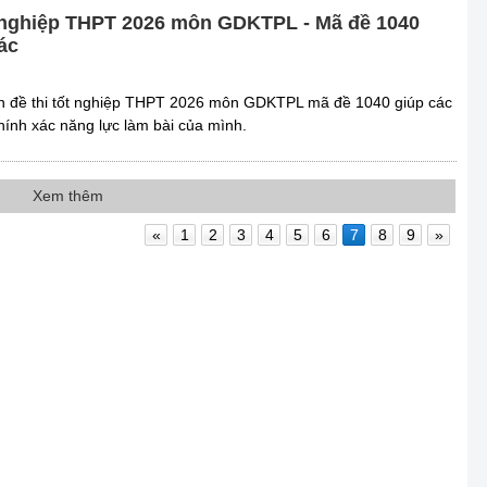
t nghiệp THPT 2026 môn GDKTPL - Mã đề 1040
ác
 án đề thi tốt nghiệp THPT 2026 môn GDKTPL mã đề 1040 giúp các
hính xác năng lực làm bài của mình.
Xem thêm
«
1
2
3
4
5
6
7
8
9
»