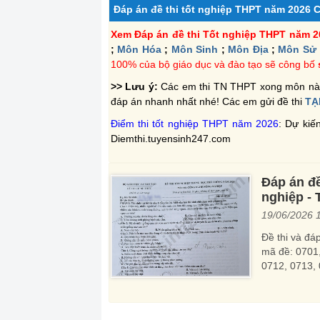
Đáp án đề thi tốt nghiệp THPT năm 2026 
Xem Đáp án đề thi Tốt nghiệp THPT năm 20
;
Môn Hóa
;
Môn Sinh
;
Môn Địa
;
Môn Sử
100% của bộ giáo dục và đào tạo sẽ công bố
>>
Lưu ý:
Các em thi TN THPT xong môn n
đáp án nhanh nhất nhé! Các em gửi đề thi
TẠ
Điểm thi tốt nghiệp THPT năm 2026
: Dự kiế
Diemthi.tuyensinh247.com
Đáp án đ
nghiệp - 
19/06/2026 
Đề thi và đá
mã đề: 0701,
0712, 0713, 
0724, 0725, 
0736, 0737, 
0748 được cậ