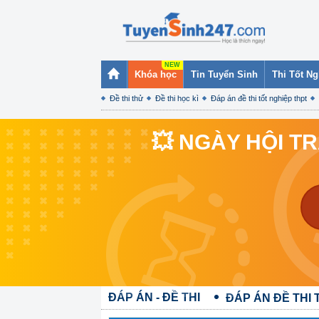
Khóa học
Tin Tuyển Sinh
Thi Tốt N
Đề thi thử
Đề thi học kì
Đáp án đề thi tốt nghiệp thpt
💥 NGÀY HỘI T
ĐÁP ÁN - ĐỀ THI
ĐÁP ÁN ĐỀ THI 