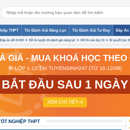
ghiệp THPT
Thi Đánh Giá Năng Lực
Thi Đánh Giá Tư Duy
Đáp Án 
Đáp án đề thi ĐH
Đề ôn luyện thi đánh giá năng lực
Đề thi vào lớp 10
Bí quyết học th
RẢ GIÁ - MUA KHOÁ HỌC THEO
🎯 LỚP 1-12 TẠI TUYENSINH247 (TỪ 10-12/08)
BẮT ĐẦU SAU 1 NGÀY
XEM CHI TIẾT
TỐT NGHIỆP THPT