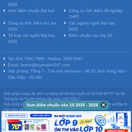
2025
Xem điểm chuẩn Đại học
Công cụ tính điểm tốt nghiệp
THPT
Công cụ tính điểm học bạ
Các ngành nghề đào tạo
2025
2025
Tổ hợp xét tuyển Đại học
Điểm chuẩn vào lớp 10
2025
Tel: 024.7300.7989 - Hotline: 1800.6947
Email: lienhe@tuyensinh247.com
Văn phòng: Tầng 7 - Tòa nhà Intracom - Số 82 Dịch Vọng Hậu -
Cầu Giấy - Hà Nội
Giấy phép cung cấp dịch vụ mạng xã hội trực tuyến số 337/GP-BTTTT do Bộ
Thông tin và Truyền thông cấp ngày 10/07/2017.
Giấy phép kinh doanh giáo dục: MST-0106478082 do Sở Kế hoạch và Đầu tư
Xem điểm chuẩn vào 10 2025 - 2026
cấp ngày 24/10/2011.
Chịu trách nhiệm nội dung: Phạm Đức Tuệ.