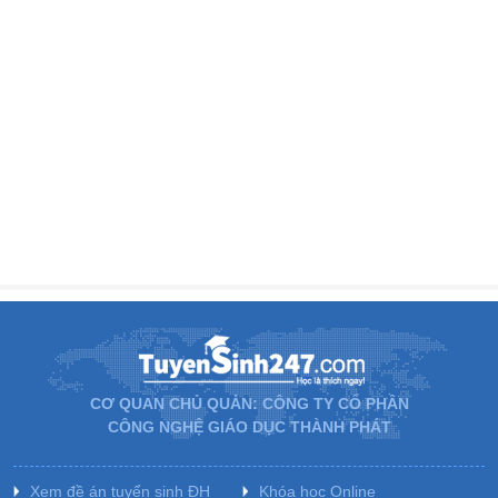
CƠ QUAN CHỦ QUẢN: CÔNG TY CỔ PHẦN
CÔNG NGHỆ GIÁO DỤC THÀNH PHÁT
Xem đề án tuyển sinh ĐH
Khóa học Online