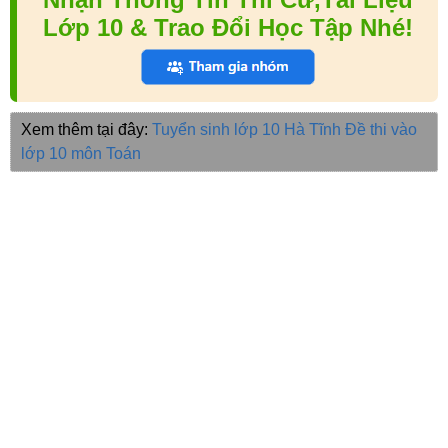
Lớp 10 & Trao Đổi Học Tập Nhé!
Xem thêm tại đây:
Tuyển sinh lớp 10 Hà Tĩnh
Đề thi vào
lớp 10 môn Toán