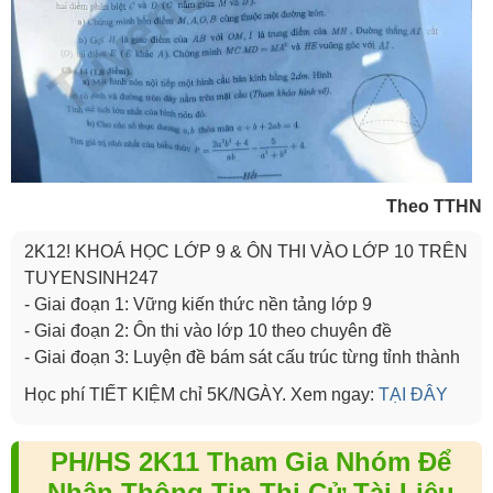
Theo TTHN
2K12! KHOÁ HỌC LỚP 9 & ÔN THI VÀO LỚP 10 TRÊN
TUYENSINH247
- Giai đoạn 1: Vững kiến thức nền tảng lớp 9
- Giai đoạn 2: Ôn thi vào lớp 10 theo chuyên đề
- Giai đoạn 3: Luyện đề bám sát cấu trúc từng tỉnh thành
Học phí TIẾT KIỆM chỉ 5K/NGÀY. Xem ngay:
TẠI ĐÂY
PH/HS 2K11 Tham Gia Nhóm Để
Nhận Thông Tin Thi Cử,Tài Liệu