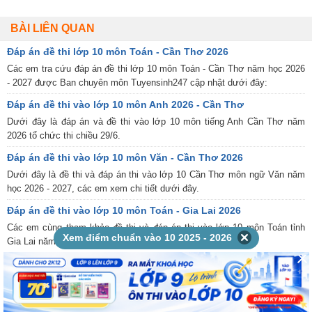
BÀI LIÊN QUAN
Đáp án đề thi lớp 10 môn Toán - Cần Thơ 2026
Các em tra cứu đáp án đề thi lớp 10 môn Toán - Cần Thơ năm học 2026
- 2027 được Ban chuyên môn Tuyensinh247 cập nhật dưới đây:
Đáp án đề thi vào lớp 10 môn Anh 2026 - Cần Thơ
Dưới đây là đáp án và đề thi vào lớp 10 môn tiếng Anh Cần Thơ năm
2026 tổ chức thi chiều 29/6.
Đáp án đề thi vào lớp 10 môn Văn - Cần Thơ 2026
Dưới đây là đề thi và đáp án thi vào lớp 10 Cần Thơ môn ngữ Văn năm
học 2026 - 2027, các em xem chi tiết dưới đây.
Đáp án đề thi vào lớp 10 môn Toán - Gia Lai 2026
Các em cùng tham khảo đề thi và đáp án thi vào lớp 10 môn Toán tỉnh
Xem điểm chuẩn vào 10 2025 - 2026
Gia Lai năm học 2026 - 2027 được tổ chức thi sáng 28/6.