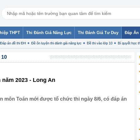
ghiệp THPT
Thi Đánh Giá Năng Lực
Thi Đánh Giá Tư Duy
Đáp Án 
Đáp án đề thi ĐH
Đề ôn luyện thi đánh giá năng lực
Đề thi vào lớp 10
Bí quyết học th
 10
n năm 2023 - Long An
An môn Toán mới được tổ chức thi ngày 8/6, có đáp án