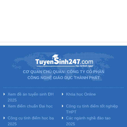
CƠ QUAN CHỦ QUẢN: CÔNG TY CỔ PHẦN
CÔNG NGHỆ GIÁO DỤC THÀNH PHÁT
Xem đề án tuyển sinh ĐH
Khóa học Online
2025
Xem điểm chuẩn Đại học
Công cụ tính điểm tốt nghiệp
THPT
Công cụ tính điểm học bạ
Các ngành nghề đào tạo
2025
2025