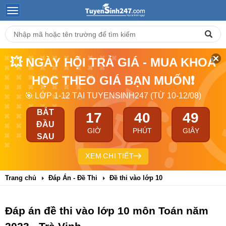
💥 NGÀY HỘI TRẢ GIÁ - MUA KHOÁ
HỌC THEO GIÁ BẠN MUỐN❗
🎯 LỚP 1-12 TẠI TUYENSINH247 (TỪ 10-12/08)
BẮT
17
40
48
ĐẦU
GIỜ
PHÚT
GIÂY
SAU
XEM CHI TIẾT
Trang chủ
Đáp Án - Đề Thi
Đề thi vào lớp 10
Đáp án đề thi vào lớp 10 môn Toán năm