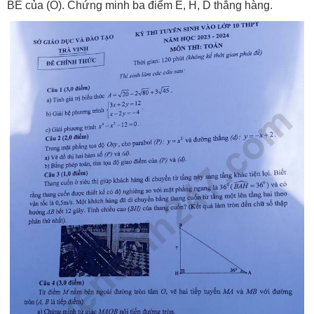
BE của (O). Chứng minh ba điểm E, H, D thẳng hàng.