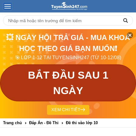
💥 NGÀY HỘI TRẢ GIÁ - MUA KHOÁ
HỌC THEO GIÁ BẠN MUỐN❗
🎯 LỚP 1-12 TẠI TUYENSINH247 (TỪ 10-12/08)
BẮT ĐẦU SAU 1
NGÀY
XEM CHI TIẾT
Trang chủ
Đáp Án - Đề Thi
Đề thi vào lớp 10