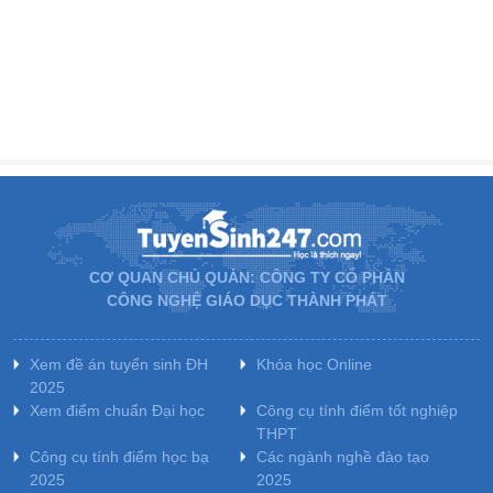
CƠ QUAN CHỦ QUẢN: CÔNG TY CỔ PHẦN
CÔNG NGHỆ GIÁO DỤC THÀNH PHÁT
Xem đề án tuyển sinh ĐH
Khóa học Online
2025
Xem điểm chuẩn Đại học
Công cụ tính điểm tốt nghiệp
THPT
Công cụ tính điểm học bạ
Các ngành nghề đào tạo
2025
2025