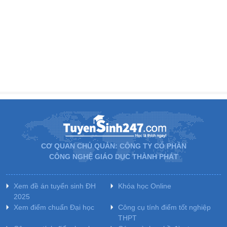
CƠ QUAN CHỦ QUẢN: CÔNG TY CỔ PHẦN
CÔNG NGHỆ GIÁO DỤC THÀNH PHÁT
Xem đề án tuyển sinh ĐH
Khóa học Online
2025
Xem điểm chuẩn Đại học
Công cụ tính điểm tốt nghiệp
THPT