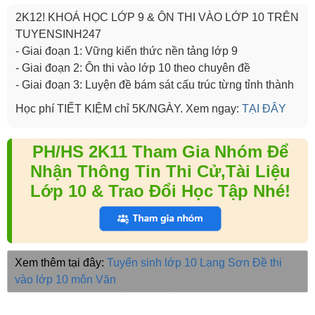
2K12! KHOÁ HỌC LỚP 9 & ÔN THI VÀO LỚP 10 TRÊN
TUYENSINH247
- Giai đoạn 1: Vững kiến thức nền tảng lớp 9
- Giai đoạn 2: Ôn thi vào lớp 10 theo chuyên đề
- Giai đoạn 3: Luyện đề bám sát cấu trúc từng tỉnh thành
Học phí TIẾT KIỆM chỉ 5K/NGÀY. Xem ngay:
TẠI ĐÂY
PH/HS 2K11 Tham Gia Nhóm Để
Nhận Thông Tin Thi Cử,Tài Liệu
Lớp 10 & Trao Đổi Học Tập Nhé!
Xem thêm tại đây:
Tuyển sinh lớp 10 Lạng Sơn
Đề thi
vào lớp 10 môn Văn