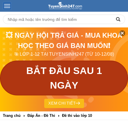
💥 NGÀY HỘI TRẢ GIÁ - MUA KHOÁ
HỌC THEO GIÁ BẠN MUỐN❗
🎯 LỚP 1-12 TẠI TUYENSINH247 (TỪ 10-12/08)
BẮT ĐẦU SAU 1
NGÀY
XEM CHI TIẾT
Trang chủ
Đáp Án - Đề Thi
Đề thi vào lớp 10