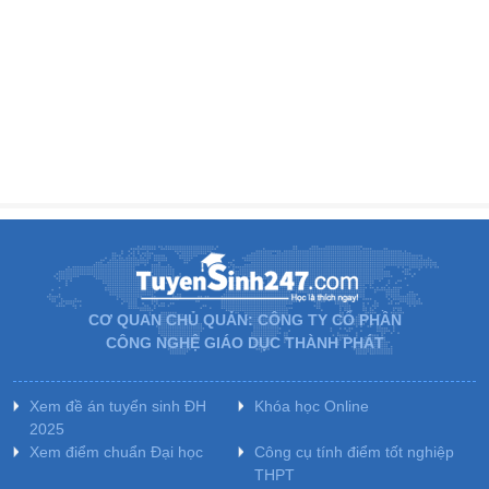
CƠ QUAN CHỦ QUẢN: CÔNG TY CỔ PHẦN
CÔNG NGHỆ GIÁO DỤC THÀNH PHÁT
Xem đề án tuyển sinh ĐH
Khóa học Online
2025
Xem điểm chuẩn Đại học
Công cụ tính điểm tốt nghiệp
THPT