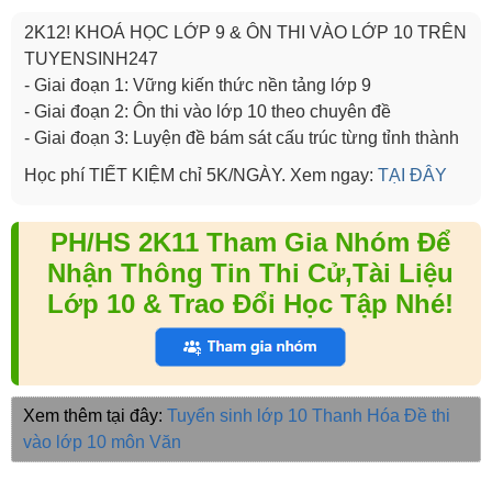
2K12! KHOÁ HỌC LỚP 9 & ÔN THI VÀO LỚP 10 TRÊN
TUYENSINH247
- Giai đoạn 1: Vững kiến thức nền tảng lớp 9
- Giai đoạn 2: Ôn thi vào lớp 10 theo chuyên đề
- Giai đoạn 3: Luyện đề bám sát cấu trúc từng tỉnh thành
Học phí TIẾT KIỆM chỉ 5K/NGÀY. Xem ngay:
TẠI ĐÂY
PH/HS 2K11 Tham Gia Nhóm Để
Nhận Thông Tin Thi Cử,Tài Liệu
Lớp 10 & Trao Đổi Học Tập Nhé!
Xem thêm tại đây:
Tuyển sinh lớp 10 Thanh Hóa
Đề thi
vào lớp 10 môn Văn