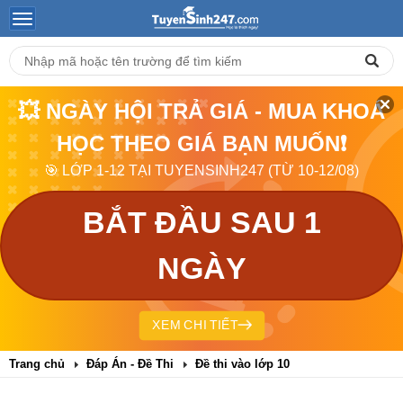
💥 NGÀY HỘI TRẢ GIÁ - MUA KHOÁ
HỌC THEO GIÁ BẠN MUỐN❗
🎯 LỚP 1-12 TẠI TUYENSINH247 (TỪ 10-12/08)
BẮT ĐẦU SAU 1
NGÀY
XEM CHI TIẾT
Trang chủ
Đáp Án - Đề Thi
Đề thi vào lớp 10