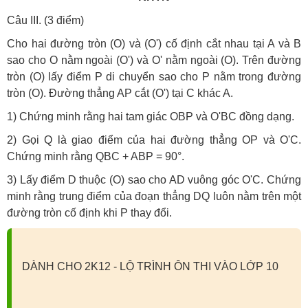
Câu III. (3 điểm)
Cho hai đường tròn (O) và (O') cố định cắt nhau tại A và B
sao cho O nằm ngoài (O') và O' nằm ngoài (O). Trên đường
tròn (O) lấy điểm P di chuyển sao cho P nằm trong đường
tròn (O). Đường thẳng AP cắt (O') tại C khác A.
1) Chứng minh rằng hai tam giác OBP và O'BC đồng dạng.
2) Gọi Q là giao điểm của hai đường thẳng OP và O'C.
Chứng minh rằng QBC + ABP = 90°.
3) Lấy điểm D thuộc (O) sao cho AD vuông góc O'C. Chứng
minh rằng trung điểm của đoạn thẳng DQ luôn nằm trên một
đường tròn cố định khi P thay đổi.
DÀNH CHO 2K12 - LỘ TRÌNH ÔN THI VÀO LỚP 10