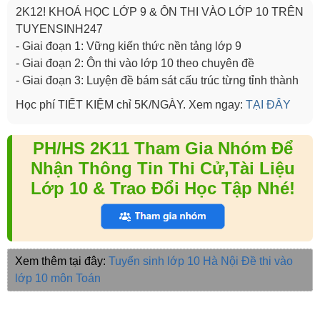
2K12! KHOÁ HỌC LỚP 9 & ÔN THI VÀO LỚP 10 TRÊN
TUYENSINH247
- Giai đoạn 1: Vững kiến thức nền tảng lớp 9
- Giai đoạn 2: Ôn thi vào lớp 10 theo chuyên đề
- Giai đoạn 3: Luyện đề bám sát cấu trúc từng tỉnh thành
Học phí TIẾT KIỆM chỉ 5K/NGÀY. Xem ngay:
TẠI ĐÂY
PH/HS 2K11 Tham Gia Nhóm Để
Nhận Thông Tin Thi Cử,Tài Liệu
Lớp 10 & Trao Đổi Học Tập Nhé!
Xem thêm tại đây:
Tuyển sinh lớp 10 Hà Nội
Đề thi vào
lớp 10 môn Toán