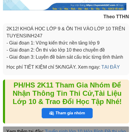
Theo TTHN
2K12! KHOÁ HỌC LỚP 9 & ÔN THI VÀO LỚP 10 TRÊN
TUYENSINH247
- Giai đoạn 1: Vững kiến thức nền tảng lớp 9
- Giai đoạn 2: Ôn thi vào lớp 10 theo chuyên đề
- Giai đoạn 3: Luyện đề bám sát cấu trúc từng tỉnh thành
Học phí TIẾT KIỆM chỉ 5K/NGÀY. Xem ngay:
TẠI ĐÂY
PH/HS 2K11 Tham Gia Nhóm Để
Nhận Thông Tin Thi Cử,Tài Liệu
Lớp 10 & Trao Đổi Học Tập Nhé!
Xem thêm tại đây:
Tuyển sinh lớp 10 Hòa Bình
Đề thi vào