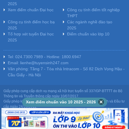
2025
Xem điểm chuẩn Đại học
Công cụ tính điểm tốt nghiệp
THPT
Công cụ tính điểm học bạ
Các ngành nghề đào tạo
2025
2025
Tổ hợp xét tuyển Đại học
Điểm chuẩn vào lớp 10
2025
Tel: 024.7300.7989 - Hotline: 1800.6947
Email: lienhe@tuyensinh247.com
Văn phòng: Tầng 7 - Tòa nhà Intracom - Số 82 Dịch Vọng Hậu -
Cầu Giấy - Hà Nội
Giấy phép cung cấp dịch vụ mạng xã hội trực tuyến số 337/GP-BTTTT do Bộ
Thông tin và Truyền thông cấp ngày 10/07/2017.
Giấy phép kinh doanh giáo dục: MST-0106478082 do Sở Kế hoạch và Đầu tư
Xem điểm chuẩn vào 10 2025 - 2026
cấp ngày 24/10/2011.
Chịu trách nhiệm nội dung: Phạm Đức Tuệ.