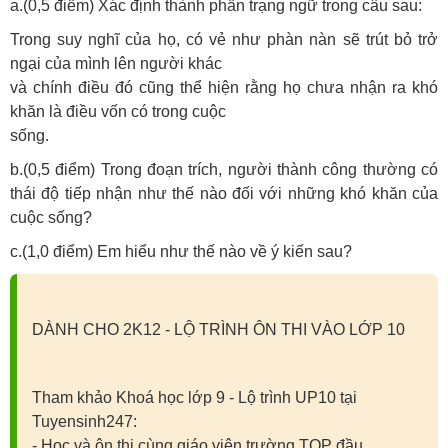
a.(0,5 điểm) Xác định thành phần trạng ngữ trong câu sau:
Trong suy nghĩ của họ, có vẻ như phàn nàn sẽ trút bỏ trở
ngại của mình lên người khác
và chính điều đó cũng thể hiện rằng họ chưa nhận ra khó
khăn là điều vốn có trong cuộc
sống.
b.(0,5 điểm) Trong đoạn trích, người thành công thường có
thái độ tiếp nhận như thế nào đối với những khó khăn của
cuộc sống?
c.(1,0 điểm) Em hiểu như thế nào về ý kiến sau?
DÀNH CHO 2K12 - LỘ TRÌNH ÔN THI VÀO LỚP 10
Tham khảo Khoá học lớp 9 - Lộ trình UP10 tại
Tuyensinh247:
- Học và ôn thi cùng giáo viên trường TOP đầu