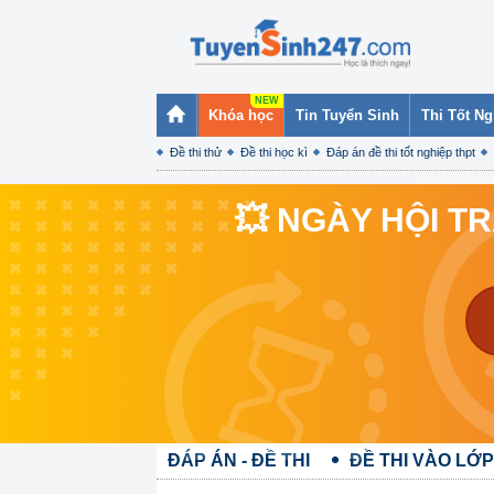
Khóa học
Tin Tuyển Sinh
Thi Tốt N
Đề thi thử
Đề thi học kì
Đáp án đề thi tốt nghiệp thpt
💥 NGÀY HỘI T
ĐÁP ÁN - ĐỀ THI
ĐỀ THI VÀO LỚP