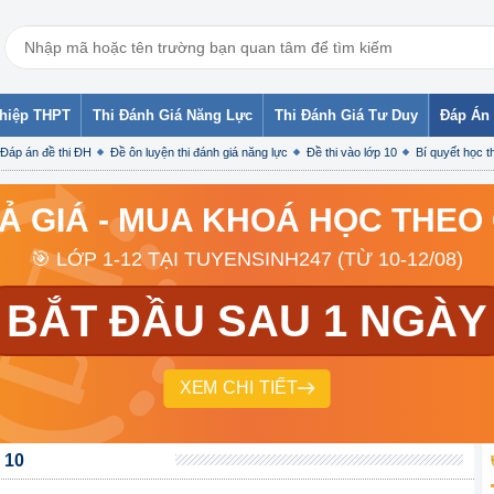
ghiệp THPT
Thi Đánh Giá Năng Lực
Thi Đánh Giá Tư Duy
Đáp Án 
Đáp án đề thi ĐH
Đề ôn luyện thi đánh giá năng lực
Đề thi vào lớp 10
Bí quyết học th
RẢ GIÁ - MUA KHOÁ HỌC THEO
🎯 LỚP 1-12 TẠI TUYENSINH247 (TỪ 10-12/08)
BẮT ĐẦU SAU 1 NGÀY
XEM CHI TIẾT
 10