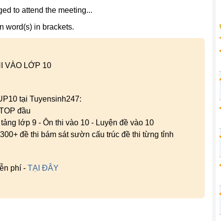
ed to attend the meeting...
n word(s) in brackets.
I VÀO LỚP 10
 UP10 tại Tuyensinh247:
g TOP đầu
n tảng lớp 9 - Ôn thi vào 10 - Luyện đề vào 10
300+ đề thi bám sát sườn cấu trúc đề thi từng tỉnh
ễn phí -
TẠI ĐÂY