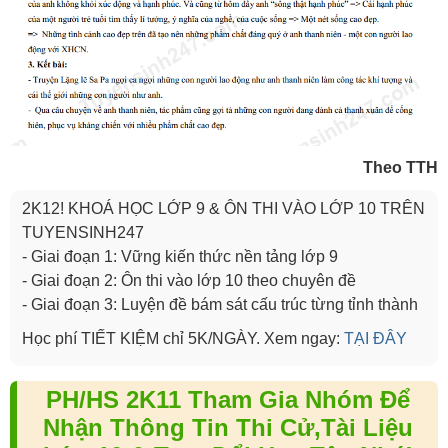
Theo TTH
2K12! KHOÁ HỌC LỚP 9 & ÔN THI VÀO LỚP 10 TRÊN
TUYENSINH247
- Giai đoạn 1: Vững kiến thức nền tảng lớp 9
- Giai đoạn 2: Ôn thi vào lớp 10 theo chuyên đề
- Giai đoạn 3: Luyện đề bám sát cấu trúc từng tỉnh thành
Học phí TIẾT KIỆM chỉ 5K/NGÀY. Xem ngay:
TẠI ĐÂY
PH/HS 2K11 Tham Gia Nhóm Để
Nhận Thông Tin Thi Cử,Tài Liệu