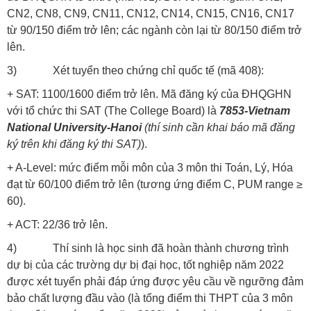
CN2, CN8, CN9, CN11, CN12, CN14, CN15, CN16, CN17
từ 90/150 điểm trở lên; các ngành còn lại từ 80/150 điểm trở
lên.
3) Xét tuyển theo chứng chỉ quốc tế (mã 408):
+ SAT: 1100/1600 điểm trở lên. Mã đăng ký của ĐHQGHN
với tổ chức thi SAT (The College Board) là
7853-Vietnam
National University-Hanoi
(thí sinh cần khai báo mã đăng
ký trên khi đăng ký thi SAT)
).
+ A-Level: mức điểm mỗi môn của 3 môn thi Toán, Lý, Hóa
đạt từ 60/100 điểm trở lên (tương ứng điểm C, PUM range ≥
60).
+ ACT: 22/36 trở lên.
4) Thí sinh là học sinh đã hoàn thành chương trình
dự bị của các trường dự bị đại học, tốt nghiệp năm 2022
được xét tuyển phải đáp ứng được yêu cầu về ngưỡng đảm
bảo chất lượng đầu vào (là tổng điểm thi THPT của 3 môn