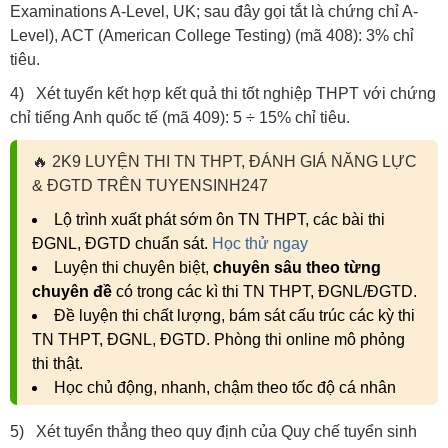
Examinations A-Level, UK; sau đây gọi tắt là chứng chỉ A-
Level), ACT (American College Testing) (mã 408): 3% chỉ
tiêu.
4) Xét tuyển kết hợp kết quả thi tốt nghiệp THPT với chứng
chỉ tiếng Anh quốc tế (mã 409): 5 ÷ 15% chỉ tiêu.
🔥
2K9 LUYỆN THI TN THPT, ĐÁNH GIÁ NĂNG LỰC
& ĐGTD TRÊN TUYENSINH247
Lộ trình xuất phát sớm ôn TN THPT, các bài thi
ĐGNL, ĐGTD chuẩn sát.
Học thử ngay
Luyện thi chuyên biệt,
chuyên sâu theo từng
chuyên đề
có trong các kì thi TN THPT, ĐGNL/ĐGTD.
Đề luyện thi chất lượng, bám sát cấu trúc các kỳ thi
TN THPT, ĐGNL, ĐGTD. Phòng thi online mô phỏng
thi thật.
Học chủ động, nhanh, chậm theo tốc độ cá nhân
5) Xét tuyển thẳng theo quy định của Quy chế tuyển sinh