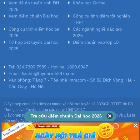
Xem đề án tuyển sinh ĐH
Khóa học Online
2025
Xem điểm chuẩn Đại học
Công cụ tính điểm tốt nghiệp
THPT
Công cụ tính điểm học bạ
Các ngành nghề đào tạo
2025
2025
Tổ hợp xét tuyển Đại học
Điểm chuẩn vào lớp 10
2025
Tel: 024.7300.7989 - Hotline: 1800.6947
Email: lienhe@tuyensinh247.com
Văn phòng: Tầng 7 - Tòa nhà Intracom - Số 82 Dịch Vọng Hậu -
Cầu Giấy - Hà Nội
Giấy phép cung cấp dịch vụ mạng xã hội trực tuyến số 337/GP-BTTTT do Bộ
Thông tin và Truyền thông cấp ngày 10/07/2017.
Giấy phép kinh doanh giáo dục: MST-0106478082 do Sở Kế hoạch và Đầu tư
Tra cứu điểm chuẩn Đại học 2026
cấp ngày 24/10/2011.
Chịu trách nhiệm nội dung: Phạm Đức Tuệ.