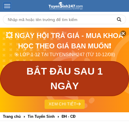
💥 NGÀY HỘI TRẢ GIÁ - MUA KHOÁ
HỌC THEO GIÁ BẠN MUỐN❗
🎯 LỚP 1-12 TẠI TUYENSINH247 (TỪ 10-12/08)
BẮT ĐẦU SAU 1
NGÀY
XEM CHI TIẾT
Trang chủ
Tin Tuyển Sinh
ĐH - CĐ