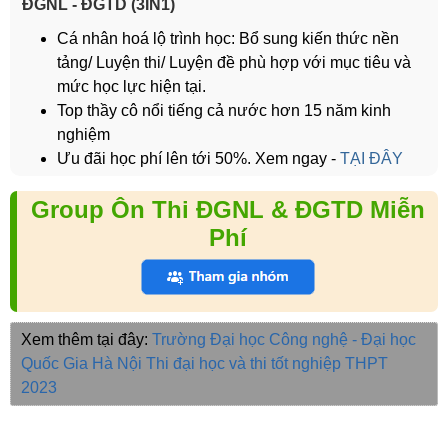
ĐGNL - ĐGTD (3IN1)
Cá nhân hoá lộ trình học: Bổ sung kiến thức nền
tảng/ Luyện thi/ Luyện đề phù hợp với mục tiêu và
mức học lực hiện tại.
Top thầy cô nổi tiếng cả nước hơn 15 năm kinh
nghiệm
Ưu đãi học phí lên tới 50%. Xem ngay -
TẠI ĐÂY
Group Ôn Thi ĐGNL & ĐGTD Miễn
Phí
Xem thêm tại đây:
Trường Đại học Công nghệ - Đại học
Quốc Gia Hà Nội
Thi đại học và thi tốt nghiệp THPT
2023