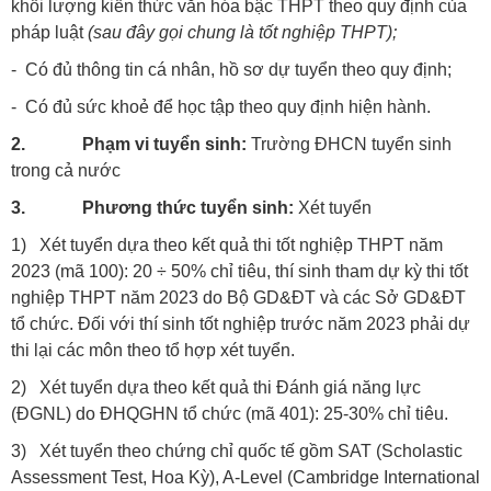
khối lượng kiến thức văn hóa bậc THPT theo quy định của
pháp luật
(sau đây gọi chung là tốt nghiệp THPT);
- Có đủ thông tin cá nhân, hồ sơ dự tuyển theo quy định;
- Có đủ sức khoẻ để học tập theo quy định hiện hành.
2.
Phạm vi tuyển sinh:
Trường ĐHCN tuyển sinh
trong cả nước
3.
Phương thức tuyển sinh:
Xét tuyển
1) Xét tuyển dựa theo kết quả thi tốt nghiệp THPT năm
2023 (mã 100): 20 ÷ 50% chỉ tiêu, thí sinh tham dự kỳ thi tốt
nghiệp THPT năm 2023 do Bộ GD&ĐT và các Sở GD&ĐT
tổ chức. Đối với thí sinh tốt nghiệp trước năm 2023 phải dự
thi lại các môn theo tổ hợp xét tuyển.
2) Xét tuyển dựa theo kết quả thi Đánh giá năng lực
(ĐGNL) do ĐHQGHN tổ chức (mã 401): 25-30% chỉ tiêu.
3) Xét tuyển theo chứng chỉ quốc tế gồm SAT (Scholastic
Assessment Test, Hoa Kỳ), A-Level (Cambridge International