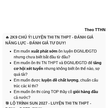
Theo TTHN
🔥 2K9 CHÚ Ý! LUYỆN THI TN THPT - ĐÁNH GIÁ
NĂNG LỰC - ĐÁNH GIÁ TƯ DUY!
Em muốn
xuất phát sớm
ôn luyện ĐGNL/ĐGTD
nhưng chưa biết bắt đầu từ đâu?
Em muốn ôn thi TN THPT và ĐGNL/ĐGTD để
tăng
cơ hội xét tuyển
nhưng không biết ôn thế nào, sợ
quá tải?
Em muốn được
luyện đề chất lượng
, chuẩn cấu
trúc các kì thi?
Em muốn ôn thi cùng TOP thầy cô
giỏi hàng đầu
cả nước?
️🎯 LỘ TRÌNH SUN 2027 - LUYỆN THI TN THPT -