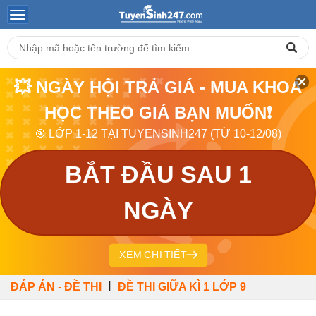
💥 NGÀY HỘI TRẢ GIÁ - MUA KHOÁ
HỌC THEO GIÁ BẠN MUỐN❗
🎯 LỚP 1-12 TẠI TUYENSINH247 (TỪ 10-12/08)
BẮT ĐẦU SAU 1
NGÀY
XEM CHI TIẾT
|
ĐÁP ÁN - ĐỀ THI
ĐỀ THI GIỮA KÌ 1 LỚP 9