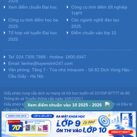
2025
Xem điểm chuẩn Đại học
Công cụ tính điểm tốt nghiệp
THPT
Công cụ tính điểm học bạ
Các ngành nghề đào tạo
2025
2025
Tổ hợp xét tuyển Đại học
Điểm chuẩn vào lớp 10
2025
Tel: 024.7300.7989 - Hotline: 1800.6947
Email: lienhe@tuyensinh247.com
Văn phòng: Tầng 7 - Tòa nhà Intracom - Số 82 Dịch Vọng Hậu -
Cầu Giấy - Hà Nội
Giấy phép cung cấp dịch vụ mạng xã hội trực tuyến số 337/GP-BTTTT do Bộ
Thông tin và Truyền thông cấp ngày 10/07/2017.
Giấy phép kinh doanh giáo dục: MST-0106478082 do Sở Kế hoạch và Đầu tư
Xem điểm chuẩn vào 10 2025 - 2026
cấp ngày 24/10/2011.
Chịu trách nhiệm nội dung: Phạm Đức Tuệ.