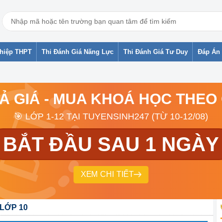
ghiệp THPT
Thi Đánh Giá Năng Lực
Thi Đánh Giá Tư Duy
Đáp Án 
RẢ GIÁ - MUA KHOÁ HỌC THEO
🎯 LỚP 1-12 TẠI TUYENSINH247 (TỪ 10-12/08)
BẮT ĐẦU SAU 1 NGÀY
XEM CHI TIẾT
 LỚP 10