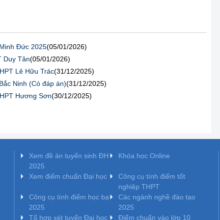
 Minh Đức 2025
(05/01/2026)
T Duy Tân
(05/01/2026)
 THPT Lê Hữu Trác
(31/12/2025)
 Bắc Ninh (Có đáp án)
(31/12/2025)
 THPT Hương Sơn
(30/12/2025)
Xem đề án tuyển sinh ĐH
Khóa học Online
2025
Xem điểm chuẩn Đại học
Công cụ tính điểm tốt
nghiệp THPT
Công cụ tính điểm học bạ
Các ngành nghề đào tạo
2025
2025
Tổ hợp xét tuyển Đại học
Điểm chuẩn vào lớp 10