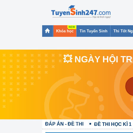
Khóa học
Tin Tuyển Sinh
Thi Tốt N
💥 NGÀY HỘI T
ĐÁP ÁN - ĐỀ THI
ĐỀ THI HỌC KÌ 1