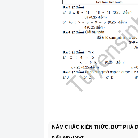
NẮM CHẮC KIẾN THỨC, BỨT PHÁ ĐI
Nếu em đang: