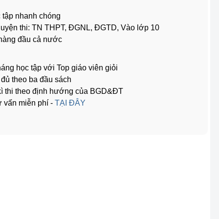
 tập nhanh chóng
ể luyện thi: TN THPT, ĐGNL, ĐGTD, Vào lớp 10
 hàng đầu cả nước
háng học tập với Top giáo viên giỏi
y đủ theo ba đầu sách
 kì thi theo định hướng của BGD&ĐT
 vấn miễn phí -
TẠI ĐÂY