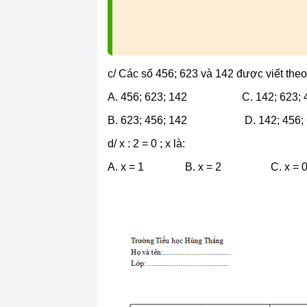
c/ Các số 456; 623 và 142 được viết theo 
A. 456; 623; 142 C. 142; 623; 
B. 623; 456; 142 D. 142; 456; 
d/ x : 2 = 0 ; x là:
A. x = 1 B. x = 2 C. x =