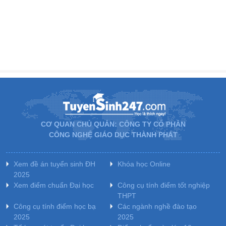
CƠ QUAN CHỦ QUẢN: CÔNG TY CỔ PHẦN
CÔNG NGHỆ GIÁO DỤC THÀNH PHÁT
Xem đề án tuyển sinh ĐH
Khóa học Online
2025
Xem điểm chuẩn Đại học
Công cụ tính điểm tốt nghiệp
THPT
Công cụ tính điểm học bạ
Các ngành nghề đào tạo
2025
2025