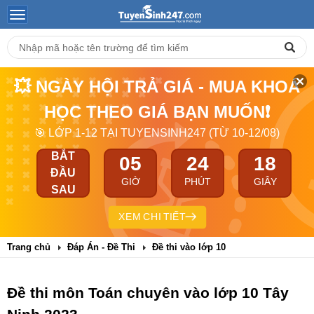
💥 NGÀY HỘI TRẢ GIÁ - MUA KHOÁ
HỌC THEO GIÁ BẠN MUỐN❗
🎯 LỚP 1-12 TẠI TUYENSINH247 (TỪ 10-12/08)
BẮT
05
24
17
ĐẦU
GIỜ
PHÚT
GIÂY
SAU
XEM CHI TIẾT
Trang chủ
Đáp Án - Đề Thi
Đề thi vào lớp 10
Đề thi môn Toán chuyên vào lớp 10 Tây