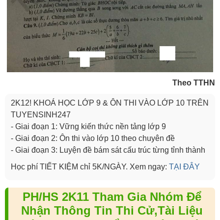
Theo TTHN
2K12! KHOÁ HỌC LỚP 9 & ÔN THI VÀO LỚP 10 TRÊN
TUYENSINH247
- Giai đoạn 1: Vững kiến thức nền tảng lớp 9
- Giai đoạn 2: Ôn thi vào lớp 10 theo chuyên đề
- Giai đoạn 3: Luyện đề bám sát cấu trúc từng tỉnh thành
Học phí TIẾT KIỆM chỉ 5K/NGÀY. Xem ngay:
TẠI ĐÂY
PH/HS 2K11 Tham Gia Nhóm Để
Nhận Thông Tin Thi Cử,Tài Liệu