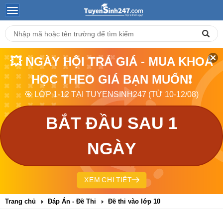
💥 NGÀY HỘI TRẢ GIÁ - MUA KHOÁ
HỌC THEO GIÁ BẠN MUỐN❗
🎯 LỚP 1-12 TẠI TUYENSINH247 (TỪ 10-12/08)
BẮT ĐẦU SAU 1
NGÀY
XEM CHI TIẾT
Trang chủ
Đáp Án - Đề Thi
Đề thi vào lớp 10