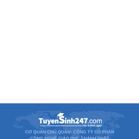
CƠ QUAN CHỦ QUẢN: CÔNG TY CỔ PHẦN
CÔNG NGHỆ GIÁO DỤC THÀNH PHÁT