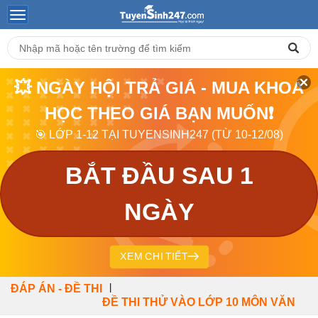
💥 NGÀY HỘI TRẢ GIÁ - MUA KHOÁ
HỌC THEO GIÁ BẠN MUỐN❗
🎯 LỚP 1-12 TẠI TUYENSINH247 (TỪ 10-12/08)
BẮT ĐẦU SAU 1
NGÀY
XEM CHI TIẾT
|
ĐÁP ÁN - ĐỀ THI
ĐỀ THI THỬ VÀO LỚP 10 MÔN VĂN