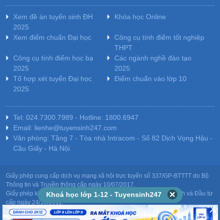
Xem đề án tuyển sinh ĐH
Khóa học Online
2025
Xem điểm chuẩn Đại học
Công cụ tính điểm tốt nghiệp
THPT
Công cụ tính điểm học bạ
Các ngành nghề đào tạo
2025
2025
Tổ hợp xét tuyển Đại học
Điểm chuẩn vào lớp 10
2025
Tel: 024.7300.7989 - Hotline: 1800.6947
Email: lienhe@tuyensinh247.com
Văn phòng: Tầng 7 - Tòa nhà Intracom - Số 82 Dịch Vọng Hậu -
Cầu Giấy - Hà Nội
Giấy phép cung cấp dịch vụ mạng xã hội trực tuyến số 337/GP-BTTTT do Bộ
Thông tin và Truyền thông cấp ngày 10/07/2017.
Giấy phép kinh doanh giáo dục: MST-0106478082 do Sở Kế hoạch và Đầu tư
Khoá học lớp 1-12 - Tuyensinh247
cấp ngày 24/10/2011.
Chịu trách nhiệm nội dung: Phạm Đức Tuệ.