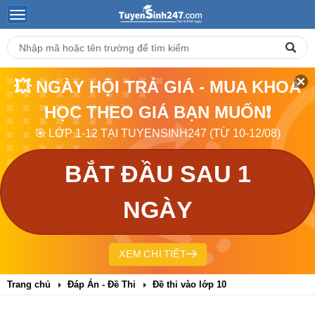
💥 NGÀY HỘI TRẢ GIÁ - MUA KHOÁ
HỌC THEO GIÁ BẠN MUỐN❗
🎯 LỚP 1-12 TẠI TUYENSINH247 (TỪ 10-12/08)
BẮT ĐẦU SAU 1
NGÀY
XEM CHI TIẾT
Trang chủ
Đáp Án - Đề Thi
Đề thi vào lớp 10