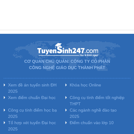
CƠ QUAN CHỦ QUẢN: CÔNG TY CỔ PHẦN
CÔNG NGHỆ GIÁO DỤC THÀNH PHÁT
Xem đề án tuyển sinh ĐH
Khóa học Online
2025
Xem điểm chuẩn Đại học
Công cụ tính điểm tốt nghiệp
THPT
Công cụ tính điểm học bạ
Các ngành nghề đào tạo
2025
2025
Tổ hợp xét tuyển Đại học
Điểm chuẩn vào lớp 10
2025