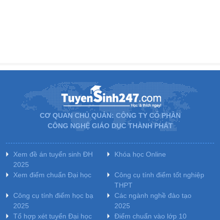
CƠ QUAN CHỦ QUẢN: CÔNG TY CỔ PHẦN
CÔNG NGHỆ GIÁO DỤC THÀNH PHÁT
Xem đề án tuyển sinh ĐH
Khóa học Online
2025
Xem điểm chuẩn Đại học
Công cụ tính điểm tốt nghiệp
THPT
Công cụ tính điểm học bạ
Các ngành nghề đào tạo
2025
2025
Tổ hợp xét tuyển Đại học
Điểm chuẩn vào lớp 10