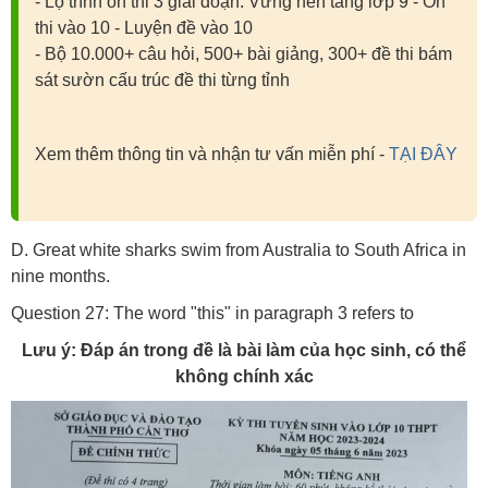
- Lộ trình ôn thi 3 giai đoạn: Vững nền tảng lớp 9 - Ôn
thi vào 10 - Luyện đề vào 10
- Bộ 10.000+ câu hỏi, 500+ bài giảng, 300+ đề thi bám
sát sườn cấu trúc đề thi từng tỉnh
Xem thêm thông tin và nhận tư vấn miễn phí -
TẠI ĐÂY
D. Great white sharks swim from Australia to South Africa in
nine months.
Question 27: The word "this" in paragraph 3 refers to
Lưu ý: Đáp án trong đề là bài làm của học sinh, có thể
không chính xác