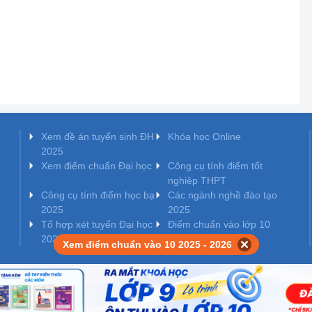
Xem đề án tuyển sinh ĐH
Khóa học Online
2025
Xem điểm chuẩn Đại học
Công cụ tính điểm tốt
nghiệp THPT
Công cụ tính điểm học bạ
Các ngành nghề đào tạo
2025
2025
Tổ hợp xét tuyển Đại học
Điểm chuẩn vào lớp 10
2025
Xem điểm chuẩn vào 10 2025 - 2026
o Bộ Thông tin và Truyền thông cấp ngày 10/07/2017.
ầu tư cấp ngày 24/10/2011.