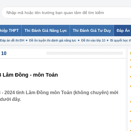
ghiệp THPT
Thi Đánh Giá Năng Lực
Thi Đánh Giá Tư Duy
Đáp Án 
Đáp án đề thi ĐH
Đề ôn luyện thi đánh giá năng lực
Đề thi vào lớp 10
Bí quyết học th
 10
23 Lâm Đồng - môn Toán
3 - 2024 tỉnh Lâm Đồng môn Toán (không chuyên) mới
 dưới đây.