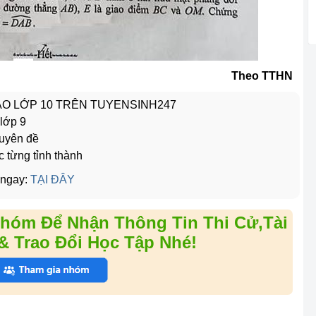
Theo TTHN
VÀO LỚP 10 TRÊN TUYENSINH247
 lớp 9
huyên đề
c từng tỉnh thành
 ngay:
TẠI ĐÂY
hóm Để Nhận Thông Tin Thi Cử,Tài
& Trao Đổi Học Tập Nhé!