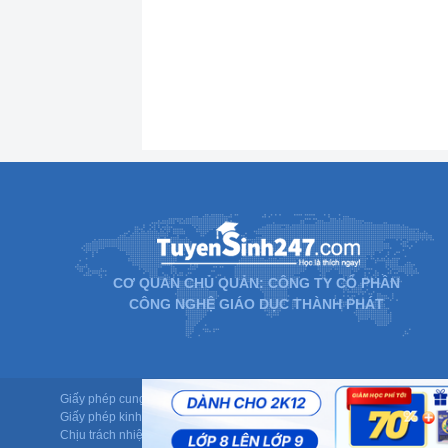
CƠ QUAN CHỦ QUẢN: CÔNG TY CỔ PHẦN
CÔNG NGHỆ GIÁO DỤC THÀNH PHÁT
Giấy phép cung cấp dịch vụ mạng xã hội trực tuyến số 337/GP-BTTTT d
Giấy phép kinh doanh giáo dục: MST-0106478082 do Sở Kế hoạch và Đ
Chịu trách nhiệm nội dung: Phạm Đức Tuệ.