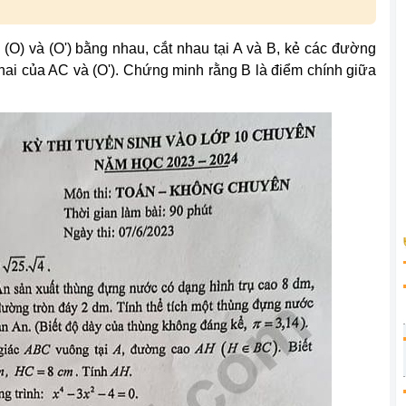
(O) và (O') bằng nhau, cắt nhau tại A và B, kẻ các đường
hai của AC và (O'). Chứng minh rằng B là điểm chính giữa