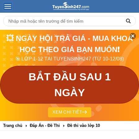
💥 NGÀY HỘI TRẢ GIÁ - MUA KHOÁ
HỌC THEO GIÁ BẠN MUỐN❗
🎯 LỚP 1-12 TẠI TUYENSINH247 (TỪ 10-12/08)
BẮT ĐẦU SAU 1
NGÀY
XEM CHI TIẾT
Trang chủ
Đáp Án - Đề Thi
Đề thi vào lớp 10