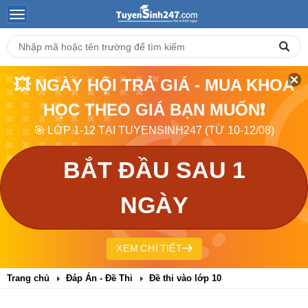
💥 NGÀY HỘI TRẢ GIÁ - MUA KHOÁ
HỌC THEO GIÁ BẠN MUỐN❗
🎯 LỚP 1-12 TẠI TUYENSINH247 (TỪ 10-12/08)
BẮT ĐẦU SAU 1
NGÀY
XEM CHI TIẾT
Trang chủ
Đáp Án - Đề Thi
Đề thi vào lớp 10