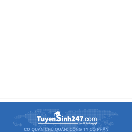
CƠ QUAN CHỦ QUẢN: CÔNG TY CỔ PHẦN