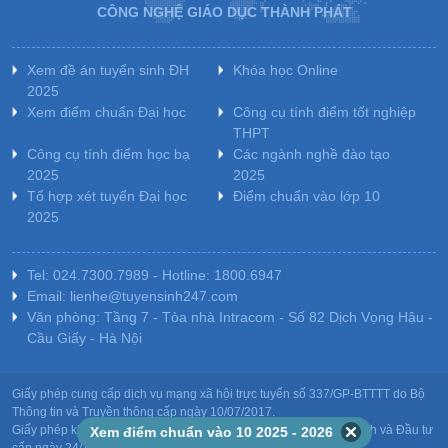
CÔNG NGHỆ GIÁO DỤC THÀNH PHÁT
Xem đề án tuyển sinh ĐH
Khóa học Online
2025
Xem điểm chuẩn Đại học
Công cụ tính điểm tốt nghiệp
THPT
Công cụ tính điểm học bạ
Các ngành nghề đào tạo
2025
2025
Tổ hợp xét tuyển Đại học
Điểm chuẩn vào lớp 10
2025
Tel: 024.7300.7989 - Hotline: 1800.6947
Email: lienhe@tuyensinh247.com
Văn phòng: Tầng 7 - Tòa nhà Intracom - Số 82 Dịch Vọng Hậu -
Cầu Giấy - Hà Nội
Giấy phép cung cấp dịch vụ mạng xã hội trực tuyến số 337/GP-BTTTT do Bộ
Thông tin và Truyền thông cấp ngày 10/07/2017.
Giấy phép kinh doanh giáo dục: MST-0106478082 do Sở Kế hoạch và Đầu tư
Xem điểm chuẩn vào 10 2025 - 2026
cấp ngày 24/10/2011.