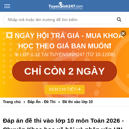
💥 NGÀY HỘI TRẢ GIÁ - MUA KHOÁ
HỌC THEO GIÁ BẠN MUỐN❗
🎯 LỚP 1-12 TẠI TUYENSINH247 (TỪ 10-12/08)
CHỈ CÒN 2 NGÀY
XEM CHI TIẾT
Trang chủ
Đáp Án - Đề Thi
Đề thi vào lớp 10
Đáp án đề thi vào lớp 10 môn Toán 2026 -