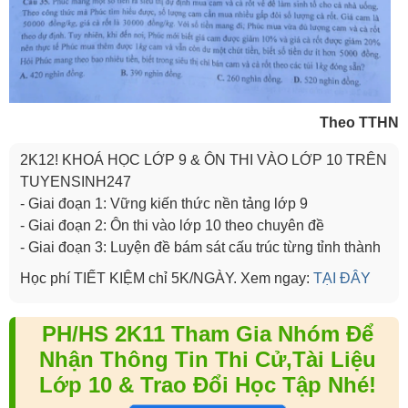
Theo TTHN
2K12! KHOÁ HỌC LỚP 9 & ÔN THI VÀO LỚP 10 TRÊN
TUYENSINH247
- Giai đoạn 1: Vững kiến thức nền tảng lớp 9
- Giai đoạn 2: Ôn thi vào lớp 10 theo chuyên đề
- Giai đoạn 3: Luyện đề bám sát cấu trúc từng tỉnh thành
Học phí TIẾT KIỆM chỉ 5K/NGÀY. Xem ngay:
TẠI ĐÂY
PH/HS 2K11 Tham Gia Nhóm Để
Nhận Thông Tin Thi Cử,Tài Liệu
Lớp 10 & Trao Đổi Học Tập Nhé!