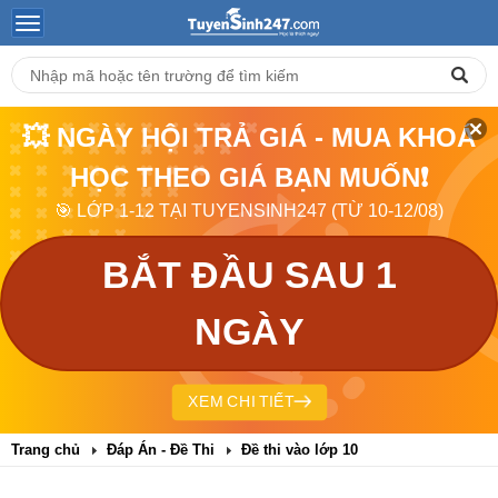
💥 NGÀY HỘI TRẢ GIÁ - MUA KHOÁ
HỌC THEO GIÁ BẠN MUỐN❗
🎯 LỚP 1-12 TẠI TUYENSINH247 (TỪ 10-12/08)
BẮT ĐẦU SAU 1
NGÀY
XEM CHI TIẾT
Trang chủ
Đáp Án - Đề Thi
Đề thi vào lớp 10