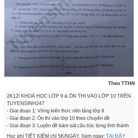
Theo TTHN
2K12! KHOÁ HỌC LỚP 9 & ÔN THI VÀO LỚP 10 TRÊN
TUYENSINH247
- Giai đoạn 1: Vững kiến thức nền tảng lớp 9
- Giai đoạn 2: Ôn thi vào lớp 10 theo chuyên đề
- Giai đoạn 3: Luyện đề bám sát cấu trúc từng tỉnh thành
Học phí TIẾT KIỆM chỉ 5K/NGÀY. Xem ngay:
TẠI ĐÂY