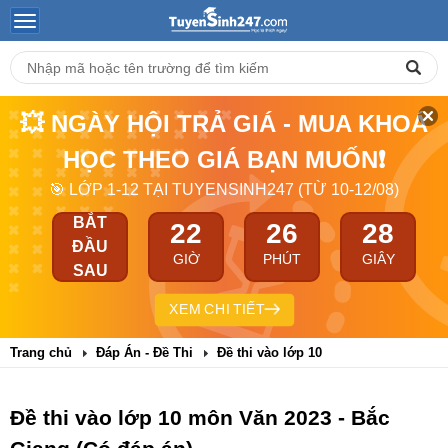
💥 NGÀY HỘI TRẢ GIÁ - MUA KHOÁ
HỌC THEO GIÁ BẠN MUỐN❗
🎯 LỚP 1-12 TẠI TUYENSINH247 (TỪ 10-12/08)
BẮT
22
26
27
ĐẦU
GIỜ
PHÚT
GIÂY
SAU
XEM CHI TIẾT
Trang chủ
Đáp Án - Đề Thi
Đề thi vào lớp 10
Đề thi vào lớp 10 môn Văn 2023 - Bắc