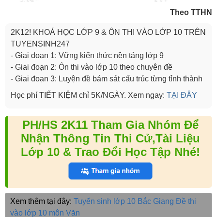
Theo TTHN
2K12! KHOÁ HỌC LỚP 9 & ÔN THI VÀO LỚP 10 TRÊN
TUYENSINH247
- Giai đoạn 1: Vững kiến thức nền tảng lớp 9
- Giai đoạn 2: Ôn thi vào lớp 10 theo chuyên đề
- Giai đoạn 3: Luyện đề bám sát cấu trúc từng tỉnh thành
Học phí TIẾT KIỆM chỉ 5K/NGÀY. Xem ngay:
TẠI ĐÂY
PH/HS 2K11 Tham Gia Nhóm Để
Nhận Thông Tin Thi Cử,Tài Liệu
Lớp 10 & Trao Đổi Học Tập Nhé!
Xem thêm tại đây:
Tuyển sinh lớp 10 Bắc Giang
Đề thi
vào lớp 10 môn Văn